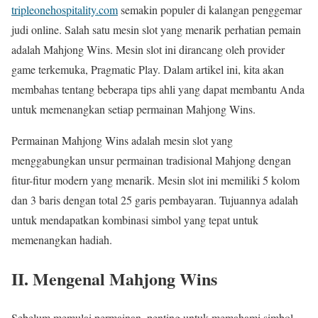
tripleonehospitality.com
semakin populer di kalangan penggemar
judi online. Salah satu mesin slot yang menarik perhatian pemain
adalah Mahjong Wins. Mesin slot ini dirancang oleh provider
game terkemuka, Pragmatic Play. Dalam artikel ini, kita akan
membahas tentang beberapa tips ahli yang dapat membantu Anda
untuk memenangkan setiap permainan Mahjong Wins.
Permainan Mahjong Wins adalah mesin slot yang
menggabungkan unsur permainan tradisional Mahjong dengan
fitur-fitur modern yang menarik. Mesin slot ini memiliki 5 kolom
dan 3 baris dengan total 25 garis pembayaran. Tujuannya adalah
untuk mendapatkan kombinasi simbol yang tepat untuk
memenangkan hadiah.
II. Mengenal Mahjong Wins
Sebelum memulai permainan, penting untuk memahami simbol-