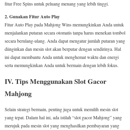
fitur Free Spins untuk peluang menang yang lebih tinggi.
2. Gunakan Fitur Auto Play
Fitur Auto Play pada Mahjong Wins memungkinkan Anda untuk
menjalankan putaran secara otomatis tanpa harus menekan tombol
secara berulang-ulang. Anda dapat mengatur jumlah putaran yang
diinginkan dan mesin slot akan berputar dengan sendirinya. Hal
ini dapat membantu Anda untuk menghemat waktu dan energi
serta memungkinkan Anda untuk bermain dengan lebih fokus.
IV. Tips Menggunakan Slot Gacor
Mahjong
Selain strategi bermain, penting juga untuk memilih mesin slot
yang tepat. Dalam hal ini, ada istilah “slot gacor Mahjong” yang
merujuk pada mesin slot yang menghasilkan pembayaran yang