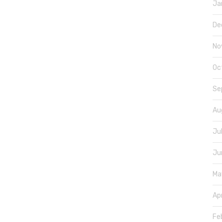
Ja
De
No
Oc
Se
Au
Ju
Ju
Ma
Ap
Fe