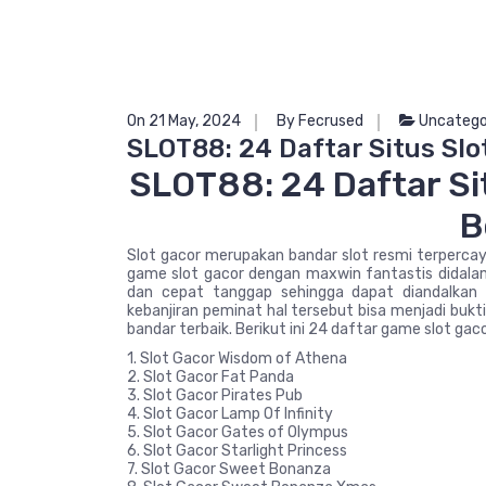
On 21 May, 2024
By Fecrused
Uncatego
SLOT88: 24 Daftar Situs Slot
SLOT88: 24 Daftar Sit
B
Slot gacor merupakan bandar slot resmi terpercay
game slot gacor dengan maxwin fantastis didala
dan cepat tanggap sehingga dapat diandalkan se
kebanjiran peminat hal tersebut bisa menjadi bukti
bandar terbaik. Berikut ini 24 daftar game slot gaco
1. Slot Gacor Wisdom of Athena
2. Slot Gacor Fat Panda
3. Slot Gacor Pirates Pub
4. Slot Gacor Lamp Of Infinity
5. Slot Gacor Gates of Olympus
6. Slot Gacor Starlight Princess
7. Slot Gacor Sweet Bonanza