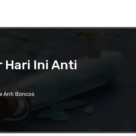
Hari Ini Anti
ni Anti Boncos