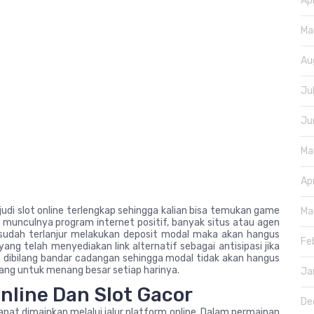
Ap
Ma
Au
Ju
Ju
Ma
Ap
di slot online terlengkap sehingga kalian bisa temukan game
Ma
 munculnya program internet positif, banyak situs atau agen
sudah terlanjur melakukan deposit modal maka akan hangus
Fe
yang telah menyediakan link alternatif sebagai antisipasi jika
sa dibilang bandar cadangan sehingga modal tidak akan hangus
ang untuk menang besar setiap harinya.
Ja
nline Dan Slot Gacor
De
dapat dimainkan melalui jalur platform online. Dalam permainan