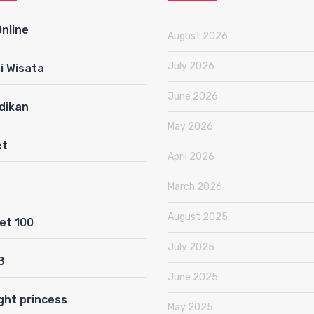
Online
August 2026
July 2026
i Wisata
June 2026
dikan
May 2026
et
April 2026
March 2026
August 2025
bet 100
July 2025
8
June 2025
ight princess
May 2025