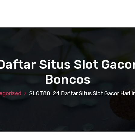
aftar Situs Slot Gacor 
Boncos
egorized
SLOT88: 24 Daftar Situs Slot Gacor Hari I