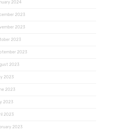
nuary 2024
cember 2023
vember 2023
tober 2023
ptember 2023
gust 2023
ly 2023
ne 2023
y 2023
ril 2023
bruary 2023