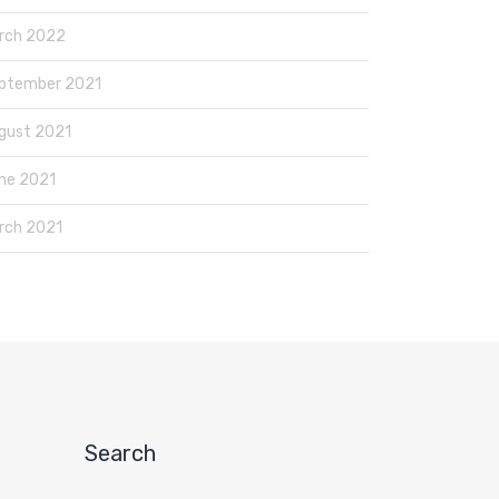
rch 2022
ptember 2021
gust 2021
ne 2021
rch 2021
Search