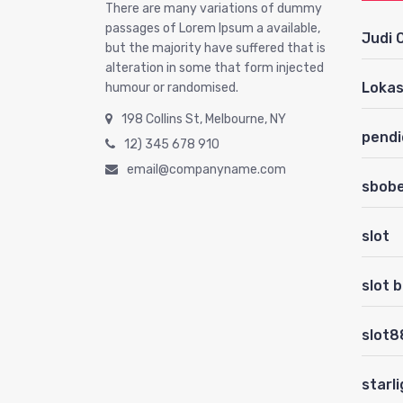
There are many variations of dummy
passages of Lorem Ipsum a available,
Judi 
but the majority have suffered that is
alteration in some that form injected
Lokas
humour or randomised.
198 Collins St, Melbourne, NY
pendi
12) 345 678 910
email@companyname.com
sbob
slot
slot 
slot8
starl