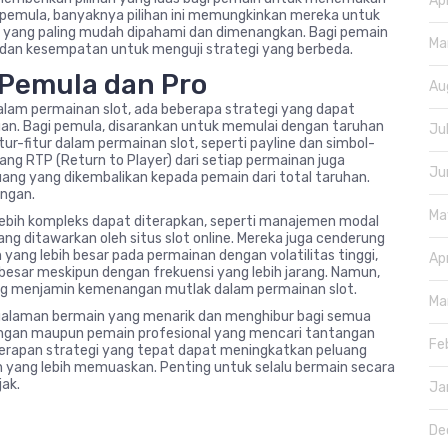
Ap
 pemula, banyaknya pilihan ini memungkinkan mereka untuk
 yang paling mudah dipahami dan dimenangkan. Bagi pemain
Ma
u dan kesempatan untuk menguji strategi yang berbeda.
 Pemula dan Pro
Au
lam permainan slot, ada beberapa strategi yang dapat
n. Bagi pemula, disarankan untuk memulai dengan taruhan
Ju
ur-fitur dalam permainan slot, seperti payline dan simbol-
tang RTP (Return to Player) dari setiap permainan juga
Ju
ang yang dikembalikan kepada pemain dari total taruhan.
angan.
Ma
ebih kompleks dapat diterapkan, seperti manajemen modal
g ditawarkan oleh situs slot online. Mereka juga cenderung
 yang lebih besar pada permainan dengan volatilitas tinggi,
Ap
esar meskipun dengan frekuensi yang lebih jarang. Namun,
ang menjamin kemenangan mutlak dalam permainan slot.
Ma
galaman bermain yang menarik dan menghibur bagi semua
ungan maupun pemain profesional yang mencari tantangan
Fe
nerapan strategi yang tepat dapat meningkatkan peluang
ang lebih memuaskan. Penting untuk selalu bermain secara
ak.
Ja
De