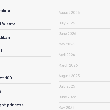
Online
August 2026
July 2026
i Wisata
June 2026
dikan
May 2026
et
April 2026
March 2026
August 2025
bet 100
July 2025
8
June 2025
ight princess
May 2025