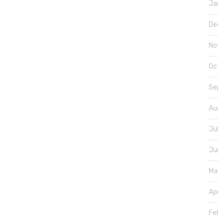
Ja
De
No
Oc
Se
Au
Ju
Ju
Ma
Ap
Fe