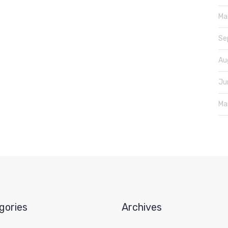
Ma
Se
Au
Ju
Ma
gories
Archives