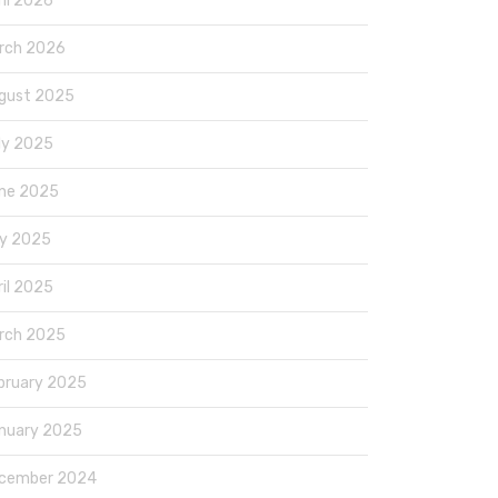
ril 2026
rch 2026
gust 2025
ly 2025
ne 2025
y 2025
ril 2025
rch 2025
bruary 2025
nuary 2025
cember 2024