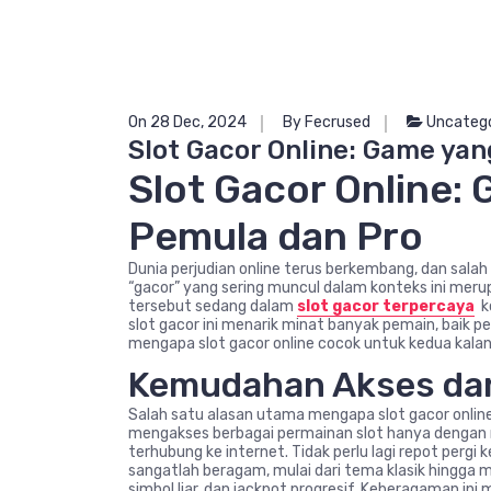
On 28 Dec, 2024
By Fecrused
Uncateg
Slot Gacor Online: Game ya
Slot Gacor Online:
Pemula dan Pro
Dunia perjudian online terus berkembang, dan salah 
“gacor” yang sering muncul dalam konteks ini merup
tersebut sedang dalam
slot gacor terpercaya
ko
slot gacor ini menarik minat banyak pemain, baik 
mengapa slot gacor online cocok untuk kedua kala
Kemudahan Akses dan
Salah satu alasan utama mengapa slot gacor onli
mengakses berbagai permainan slot hanya dengan
terhubung ke internet. Tidak perlu lagi repot pergi ke
sangatlah beragam, mulai dari tema klasik hingga mo
simbol liar, dan jackpot progresif. Keberagaman i