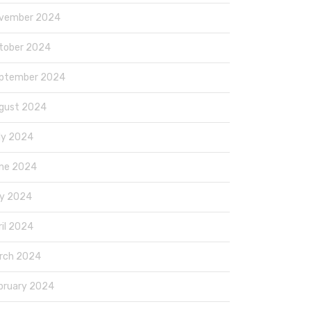
vember 2024
tober 2024
ptember 2024
gust 2024
ly 2024
ne 2024
y 2024
ril 2024
rch 2024
bruary 2024