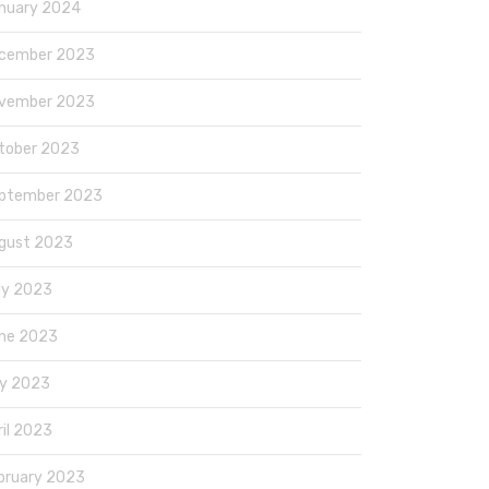
nuary 2024
cember 2023
vember 2023
tober 2023
ptember 2023
gust 2023
ly 2023
ne 2023
y 2023
ril 2023
bruary 2023