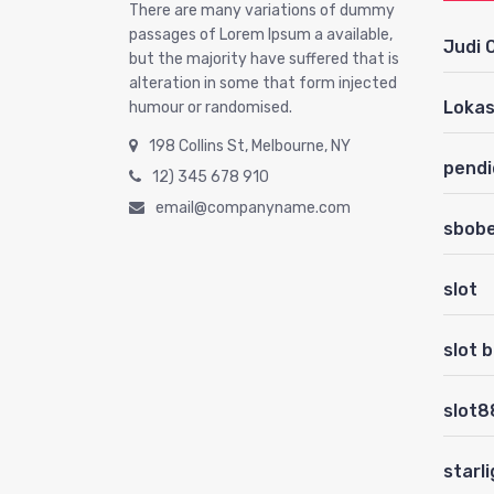
There are many variations of dummy
passages of Lorem Ipsum a available,
Judi 
but the majority have suffered that is
alteration in some that form injected
Lokas
humour or randomised.
198 Collins St, Melbourne, NY
pendi
12) 345 678 910
email@companyname.com
sbob
slot
slot 
slot8
starl