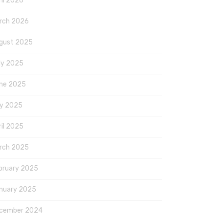
ril 2026
rch 2026
gust 2025
ly 2025
ne 2025
y 2025
ril 2025
rch 2025
bruary 2025
nuary 2025
cember 2024