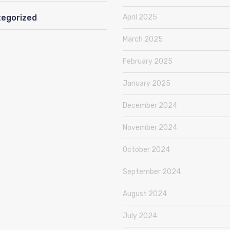
egorized
April 2025
March 2025
February 2025
January 2025
December 2024
November 2024
October 2024
September 2024
August 2024
July 2024