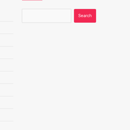
Search for: