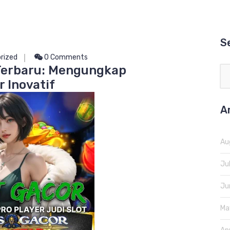
S
rized
0 Comments
 Terbaru: Mengungkap
 Inovatif
A
Au
Ju
Ju
Ma