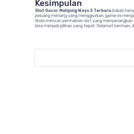
Kesimpulan
Slot Gacor Mahjong Ways 2 Terbaru
bukan hanya
peluang menang yang menggiurkan, game ini menjadi p
Anda mencari permainan slot yang menyenangkan
bisa menjadi pilihan yang tepat. Selamat bermain,