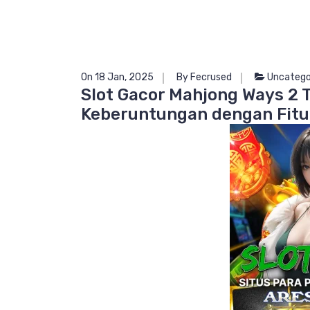
On 18 Jan, 2025
By Fecrused
Uncatego
Slot Gacor Mahjong Ways 2
Keberuntungan dengan Fitur