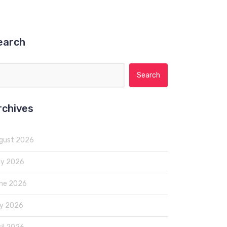
earch
Search for:
rchives
gust 2026
ly 2026
ne 2026
y 2026