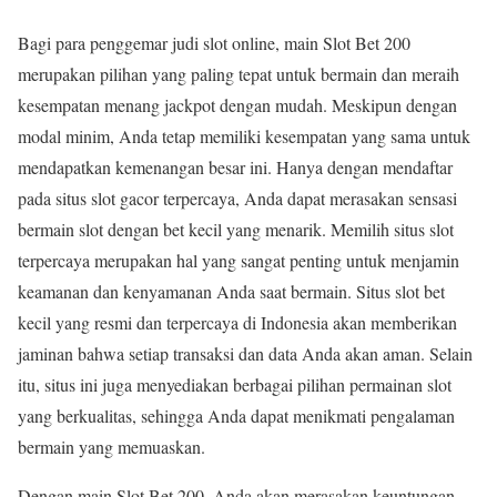
Bagi para penggemar judi slot online, main Slot Bet 200
merupakan pilihan yang paling tepat untuk bermain dan meraih
kesempatan menang jackpot dengan mudah. Meskipun dengan
modal minim, Anda tetap memiliki kesempatan yang sama untuk
mendapatkan kemenangan besar ini. Hanya dengan mendaftar
pada situs slot gacor terpercaya, Anda dapat merasakan sensasi
bermain slot dengan bet kecil yang menarik. Memilih situs slot
terpercaya merupakan hal yang sangat penting untuk menjamin
keamanan dan kenyamanan Anda saat bermain. Situs slot bet
kecil yang resmi dan terpercaya di Indonesia akan memberikan
jaminan bahwa setiap transaksi dan data Anda akan aman. Selain
itu, situs ini juga menyediakan berbagai pilihan permainan slot
yang berkualitas, sehingga Anda dapat menikmati pengalaman
bermain yang memuaskan.
Dengan main Slot Bet 200, Anda akan merasakan keuntungan