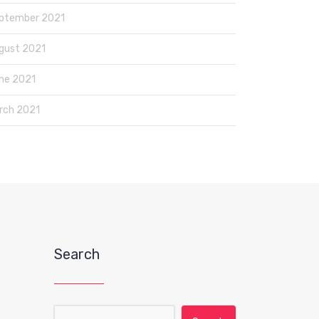
ptember 2021
gust 2021
ne 2021
rch 2021
Search