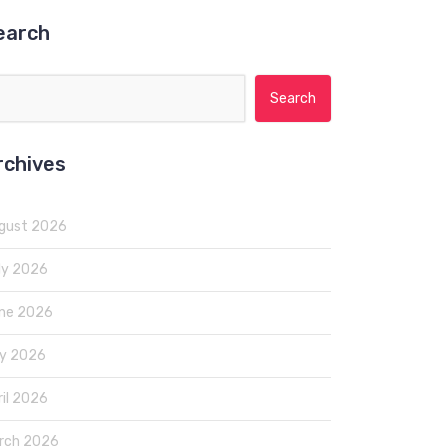
earch
Search for:
rchives
gust 2026
ly 2026
ne 2026
y 2026
ril 2026
rch 2026