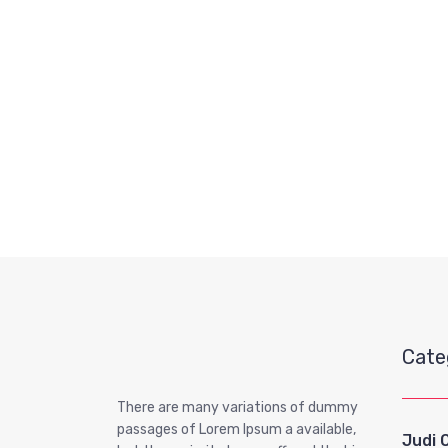
Cate
There are many variations of dummy
passages of Lorem Ipsum a available,
Judi 