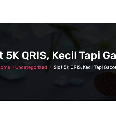
t 5K QRIS, Kecil Tapi G
Home
Uncategorized
Slot 5K QRIS, Kecil Tapi Gaco