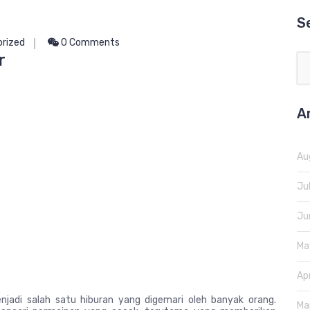
S
rized
0 Comments
r
A
Au
Ju
Ju
Ma
Ap
di salah satu hiburan yang digemari oleh banyak orang.
Ma