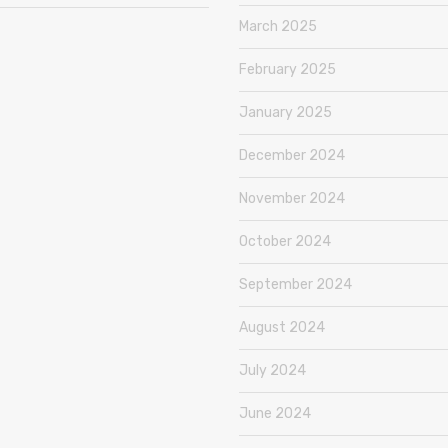
March 2025
February 2025
January 2025
December 2024
November 2024
October 2024
September 2024
August 2024
July 2024
June 2024