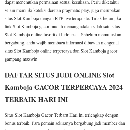
dapat menemukan permainan sesuai kesukaan. Perlu diketahui
selain memiliki koleksi deretan pragmatic play, juga merupakan
situs Slot Kamboja dengan RTP live terupdate. Tidak heran jika
link Slot Kamboja gacor mudah menang adalah salah satu situs
Slot Kamboja online favorit di Indonesia. Sebelum memutuskan
bergabung, anda wajib membaca informasi dibawah mengenai
situs Slot Kamboja online terpercaya dan Slot Kamboja gacor
gampang maxwin.
DAFTAR SITUS JUDI ONLINE Slot
Kamboja GACOR TERPERCAYA 2024
TERBAIK HARI INI
Situs Slot Kamboja Gacor Terbaru Hari Ini terlengkap dengan
bonus terbaik. Para pemain sekiranya bergabung jadi member dan