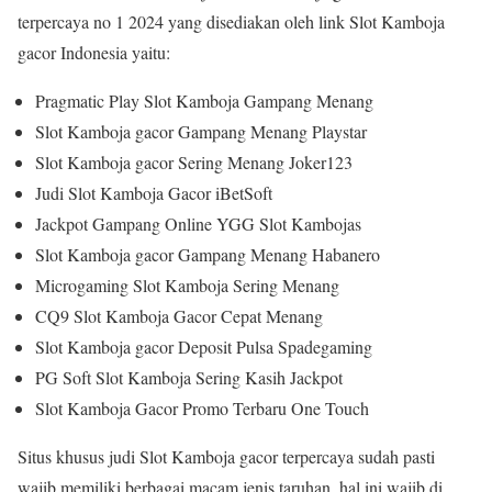
terpercaya no 1 2024 yang disediakan oleh link Slot Kamboja
gacor Indonesia yaitu:
Pragmatic Play Slot Kamboja Gampang Menang
Slot Kamboja gacor Gampang Menang Playstar
Slot Kamboja gacor Sering Menang Joker123
Judi Slot Kamboja Gacor iBetSoft
Jackpot Gampang Online YGG Slot Kambojas
Slot Kamboja gacor Gampang Menang Habanero
Microgaming Slot Kamboja Sering Menang
CQ9 Slot Kamboja Gacor Cepat Menang
Slot Kamboja gacor Deposit Pulsa Spadegaming
PG Soft Slot Kamboja Sering Kasih Jackpot
Slot Kamboja Gacor Promo Terbaru One Touch
Situs khusus judi Slot Kamboja gacor terpercaya sudah pasti
wajib memiliki berbagai macam jenis taruhan, hal ini wajib di