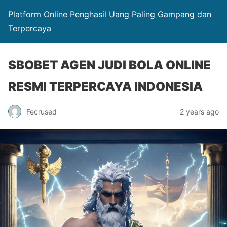
Platform Online Penghasil Uang Paling Gampang dan
Terpercaya
SBOBET AGEN JUDI BOLA ONLINE
RESMI TERPERCAYA INDONESIA
Fecrused
2 years ago