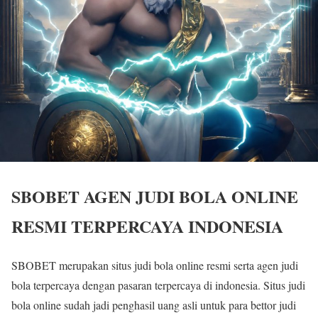
SBOBET AGEN JUDI BOLA ONLINE
RESMI TERPERCAYA INDONESIA
SBOBET merupakan situs judi bola online resmi serta agen judi
bola terpercaya dengan pasaran terpercaya di indonesia. Situs judi
bola online sudah jadi penghasil uang asli untuk para bettor judi