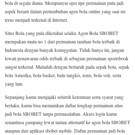
bola di segala dunia. Mempunyai opsi tipe permainan pula jadi
aspek berarti dalam pertumbuhan agen bola online yang saat ini
terus menjadi terkenal di Internet.
Situs Bola yang pula diketahui selaku Agen Bola SBOBET
merupakan mutu no 1 dari permainan taruhan bola terbaik di
Indonesia dengan banyak keunggulan. Tidak hanya itu, jangan
lewati penawaran odds terbaik di sebagian permainan sportsbook
sangat terkenal. Mulailah dengan bertaruh pada sepak bola, sepak
bola Amerika, bola basket, bulu tangkis, tenis, bola voli, serta
yang lain.
Sepanjang kamu menjajaki seluruh ketentuan serta syarat yang
berlaku, kamu bisa memainkan daftar lengkap permainan situs
judi bola SBOBET tanpa permasalahan. Akses login kamu
senantiasa gampang lewat tautan alternatif ke agen bola SBOBET
ataupun dari aplikasi sbobet mobile. Daftar permainan judi bola