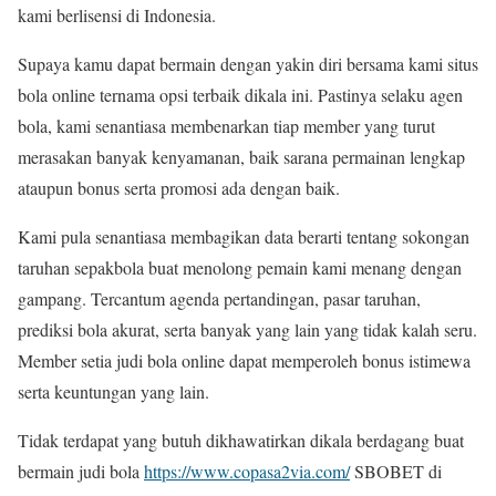
kami berlisensi di Indonesia.
Supaya kamu dapat bermain dengan yakin diri bersama kami situs
bola online ternama opsi terbaik dikala ini. Pastinya selaku agen
bola, kami senantiasa membenarkan tiap member yang turut
merasakan banyak kenyamanan, baik sarana permainan lengkap
ataupun bonus serta promosi ada dengan baik.
Kami pula senantiasa membagikan data berarti tentang sokongan
taruhan sepakbola buat menolong pemain kami menang dengan
gampang. Tercantum agenda pertandingan, pasar taruhan,
prediksi bola akurat, serta banyak yang lain yang tidak kalah seru.
Member setia judi bola online dapat memperoleh bonus istimewa
serta keuntungan yang lain.
Tidak terdapat yang butuh dikhawatirkan dikala berdagang buat
bermain judi bola
https://www.copasa2via.com/
SBOBET di