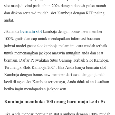
slot menjadi viral pada tahun 2024 dengan deposit pulsa murah
dan diskon serta wd mudah, slot Kamboja dengan RTP paling
andal.
bermain slot
Jika anda
kamboja dengan bonus new member
100% gratis dan cap untuk mendapatkan informasi bocoran
jadwal model gacor slot kamboja malam ini, cara mudah terbaik
untuk memenangkan jackpot maxwin mungkin anda dan saat
bermain. Daftar Perwakilan Situs Gaming Terbaik Slot Kamboja
Terunengk Slots Kamboja 2024. Jika Anda hanya bermain slot
Kamboja dengan bonus new member dari awal dengan jumlah
kecil di agen slot Kamboja terpercaya, Anda tidak akan kesulitan
ketika ingin mendapatkan jackpot seru.
Kamboja membuka 100 orang baru maju ke 4x 5x
Jika Anda mencari permainan slot Kamboja dengan 100% mudah