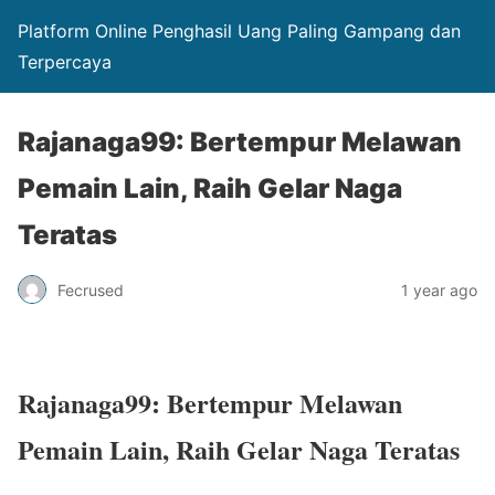
Platform Online Penghasil Uang Paling Gampang dan
Terpercaya
Rajanaga99: Bertempur Melawan
Pemain Lain, Raih Gelar Naga
Teratas
Fecrused
1 year ago
Rajanaga99: Bertempur Melawan
Pemain Lain, Raih Gelar Naga Teratas