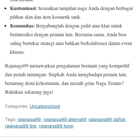
Kustomisasi:
Sesuaikan tampilan naga Anda dengan berbagai
pilihan skin dan item kosmetik unik.
Komunitas:
Bergabunglah dengan guild atau klan untuk
berinteraksi dengan pemain lain. Bersama-sama, Anda bisa
saling bertukar strategi atau bahkan berkolaborasi dalam event
khusus.
Rajanaga99 menawarkan pengalaman bermain yang kompetitif
dan penuh tantangan. Siapkah Anda menghadapi pemain lain,
bertarung demi kehormatan, dan meraih gelar Naga Teratas?
Buktikan sekarang juga!
Categories:
Uncategorized
Tags:
rajanaga99
,
rajanaga99 alternatif
,
rajanaga99 daftar
,
rajanaga99 link
,
rajanaga99 login