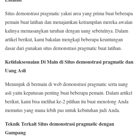
Situs demonstrasi pragmatic yakni area yang prima buat beberapa
pemain buat latihan dan menajamkan ketrampilan mereka awalan
kalinya memasangkan taruhan dengan uang sebetulnya. Dalam
artikel berikut, kami bakalan mengkaji beberapa keuntungan
dasar dari gunakan situs demonstrasi pragmatic buat latihan.
Ketidaksesuaian Di Main di Situs demonstrasi pragmatic dan
Uang Asli
Menunjuk di bermain di web demonstrasi pragmatic serta uang
asli yaitu keputusan penting buat beberapa pemain. Dalam artikel
berikut, kami bisa melihat ke-2 pilihan itu buat menolong Anda
memutus yang mana lebih pas untuk kebutuhan judi Anda.
Teknik Terkait Situs demonstrasi pragmatic dengan
Gampang