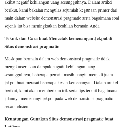
akibat negatif kehilangan uang sesungguhnya. Dalam artikel
berikut, kami bakalan mengulas sejumlah kegunaan primer dari
main dalam website demonstrasi pragmatic serta bagaimana soal
sejenis itu bisa meningkatkan keahlian bermain Anda.
Teknik dan Cara buat Mencetak kemenangan Jekpot di
Situs demonstrasi pragmatic
Meskipun bermain dalam web demonstrasi pragmatic tidak
mengikutsertakan dampak negatif kehilangan uang
sesungguhnya, beberapa pemain masih pengin menjadi juara
jekpot buat merasai beberapa kesan kemenangan. Dalam artikel
berikut, kami akan memberikan trik serta tips terkait bagaimana
jalannya memenangi jekpot pada web demonstrasi pragmatic
secara efisien.
Keuntungan Gunakan Situs demonstrasi pragmatic buat
Latihan