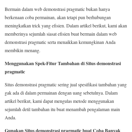
Bermain dalam web demonstrasi pragmatic bukan hanya
berkenaan coba permainan, akan tetapi pun berhubungan
meningkatkan trick yang efisien. Dalam artikel berikut, kami akan
memberinya sejumlah siasat efisien buat bermain dalam web
demonstrasi pragmatic serta menaikkan kemungkinan Anda
membikin menang.
Menggunakan Spek-Fitur Tambahan di Situs demonstrasi
pragmatic
Situs demonstrasi pragmatic sering jual spesifikasi tambahan yang
gak ada di dalam permainan dengan uang sebetulnya. Dalam
artikel berikut, kami dapat mengulas metode menggunakan
sejumlah detil tambahan itu buat menambah pengalaman main
Anda.
Gunakan Situs demonstrasi pragmatic buat Coba Banyak