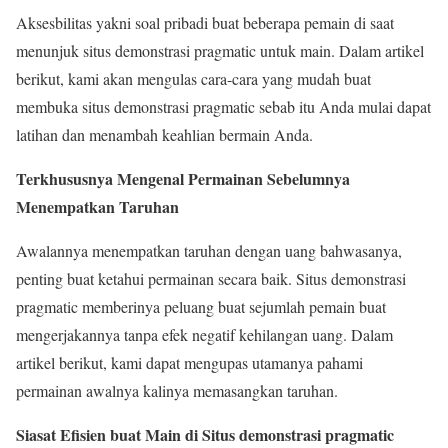
Aksesbilitas yakni soal pribadi buat beberapa pemain di saat
menunjuk situs demonstrasi pragmatic untuk main. Dalam artikel
berikut, kami akan mengulas cara-cara yang mudah buat
membuka situs demonstrasi pragmatic sebab itu Anda mulai dapat
latihan dan menambah keahlian bermain Anda.
Terkhususnya Mengenal Permainan Sebelumnya
Menempatkan Taruhan
Awalannya menempatkan taruhan dengan uang bahwasanya,
penting buat ketahui permainan secara baik. Situs demonstrasi
pragmatic memberinya peluang buat sejumlah pemain buat
mengerjakannya tanpa efek negatif kehilangan uang. Dalam
artikel berikut, kami dapat mengupas utamanya pahami
permainan awalnya kalinya memasangkan taruhan.
Siasat Efisien buat Main di Situs demonstrasi pragmatic