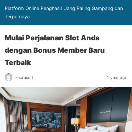
Platform Online Penghasil Uang Paling Gampang dan
Terpercaya
Mulai Perjalanan Slot Anda
dengan Bonus Member Baru
Terbaik
Fecrused
1 year ago