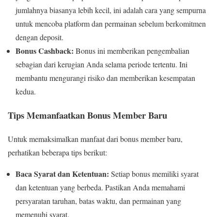
jumlahnya biasanya lebih kecil, ini adalah cara yang sempurna
untuk mencoba platform dan permainan sebelum berkomitmen
dengan deposit.
Bonus Cashback:
Bonus ini memberikan pengembalian
sebagian dari kerugian Anda selama periode tertentu. Ini
membantu mengurangi risiko dan memberikan kesempatan
kedua.
Tips Memanfaatkan Bonus Member Baru
Untuk memaksimalkan manfaat dari bonus member baru,
perhatikan beberapa tips berikut:
Baca Syarat dan Ketentuan:
Setiap bonus memiliki syarat
dan ketentuan yang berbeda. Pastikan Anda memahami
persyaratan taruhan, batas waktu, dan permainan yang
memenuhi syarat.