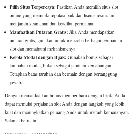
Pilih Situs Terpercaya:
Pastikan Anda memilih situs slot
online yang memiliki reputasi baik dan lisensi resmi. Ini
menjamin keamanan dan keadilan permainan.
Manfaatkan Putaran Gratis:
Jika Anda mendapatkan
putaran gratis, gunakan untuk mencoba berbagai permainan
slot dan memahami mekanismenya.
Kelola Modal dengan Bijak:
Gunakan bonus sebagai
tambahan modal, bukan sebagai jaminan kemenangan.
Tetapkan batas taruhan dan bermain dengan bertanggung
jawab.
Dengan memanfaatkan bonus member baru dengan bijak, Anda
dapat memulai perjalanan slot Anda dengan langkah yang lebih
kuat dan meningkatkan peluang Anda untuk meraih kemenangan.
Selamat bermain!