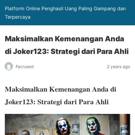
Platform Online Penghasil Uang Paling Gampang dan
Terpercaya
Maksimalkan Kemenangan Anda
di Joker123: Strategi dari Para Ahli
Fecrused
2 years ago
Maksimalkan Kemenangan Anda di
Joker123: Strategi dari Para Ahli