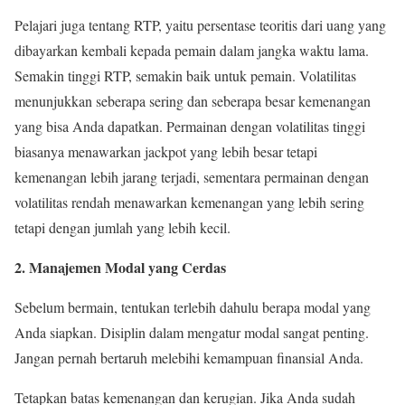
Pelajari juga tentang RTP, yaitu persentase teoritis dari uang yang
dibayarkan kembali kepada pemain dalam jangka waktu lama.
Semakin tinggi RTP, semakin baik untuk pemain. Volatilitas
menunjukkan seberapa sering dan seberapa besar kemenangan
yang bisa Anda dapatkan. Permainan dengan volatilitas tinggi
biasanya menawarkan jackpot yang lebih besar tetapi
kemenangan lebih jarang terjadi, sementara permainan dengan
volatilitas rendah menawarkan kemenangan yang lebih sering
tetapi dengan jumlah yang lebih kecil.
2. Manajemen Modal yang Cerdas
Sebelum bermain, tentukan terlebih dahulu berapa modal yang
Anda siapkan. Disiplin dalam mengatur modal sangat penting.
Jangan pernah bertaruh melebihi kemampuan finansial Anda.
Tetapkan batas kemenangan dan kerugian. Jika Anda sudah