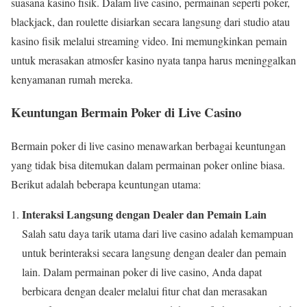
suasana kasino fisik. Dalam live casino, permainan seperti poker,
blackjack, dan roulette disiarkan secara langsung dari studio atau
kasino fisik melalui streaming video. Ini memungkinkan pemain
untuk merasakan atmosfer kasino nyata tanpa harus meninggalkan
kenyamanan rumah mereka.
Keuntungan Bermain Poker di Live Casino
Bermain poker di live casino menawarkan berbagai keuntungan
yang tidak bisa ditemukan dalam permainan poker online biasa.
Berikut adalah beberapa keuntungan utama:
Interaksi Langsung dengan Dealer dan Pemain Lain
Salah satu daya tarik utama dari live casino adalah kemampuan
untuk berinteraksi secara langsung dengan dealer dan pemain
lain. Dalam permainan poker di live casino, Anda dapat
berbicara dengan dealer melalui fitur chat dan merasakan