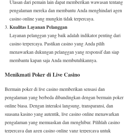
Ulasan dari pemain lain dapat memberikan wawasan tentang
pengalaman mereka dan membantu Anda menghindari agen
casino online yang mungkin tidak terpercaya.
Kualitas Layanan Pelanggan
Layanan pelanggan yang baik adalah indikator penting dari
casino terpercaya. Pastikan casino yang Anda pilih
menawarkan dukungan pelanggan yang responsif dan siap
membantu kapan saja Anda membutuhkannya.
Menikmati Poker di Live Casino
Bermain poker di live casino memberikan sensasi dan
pengalaman yang berbeda dibandingkan dengan bermain poker
online biasa. Dengan interaksi langsung, transparansi, dan
suasana kasino yang autentik, live casino online menawarkan
pengalaman yang memuaskan dan menghibur. Pilihlah casino
terpercaya dan agen casino online yang terpercaya untuk