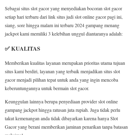
Sebagai situs slot gacor yang menyediakan bocoran slot gacor
setiap hari terbaru dari link situs judi slot online gacor pagi ini,
siang, sore hingga malam ini terbaru 2024 gampang menang
jackpot kami memiliki 3 kelebihan unggul diantaranya adalah:
✅ KUALITAS
Memberikan kualitas layanan merupakan prioritas utama tujuan
situs kami berdiri, layanan yang terbaik menjadikan situs slot
gacor menjadi pilihan tepat untuk anda yang ingin mencoba
keberuntungannya untuk bermain slot gacor.
Keunggulan lainnya berupa penyediaan provider slot online
gampang jackpot hingga ratusan juta rupiah. Juga tidak perlu
takut kemenangan anda tidak dibayarkan karena hanya Slot
Gacor yang berani memberikan jaminan penarikan tanpa batasan