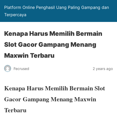
Platform Online Penghasil Uang Paling Gampang dan
Terpercaya
Kenapa Harus Memilih Bermain
Slot Gacor Gampang Menang
Maxwin Terbaru
Fecrused
2 years ago
Kenapa Harus Memilih Bermain Slot
Gacor Gampang Menang Maxwin
Terbaru