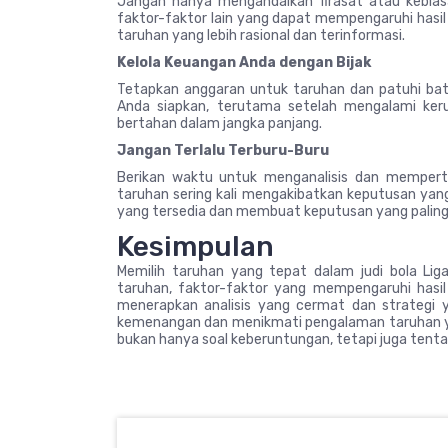
Jangan hanya mengandalkan firasat atau kebias
faktor-faktor lain yang dapat mempengaruhi has
taruhan yang lebih rasional dan terinformasi.
Kelola Keuangan Anda dengan Bijak
Tetapkan anggaran untuk taruhan dan patuhi bata
Anda siapkan, terutama setelah mengalami keru
bertahan dalam jangka panjang.
Jangan Terlalu Terburu-Buru
Berikan waktu untuk menganalisis dan memper
taruhan sering kali mengakibatkan keputusan yan
yang tersedia dan membuat keputusan yang paling 
Kesimpulan
Memilih taruhan yang tepat dalam judi bola L
taruhan, faktor-faktor yang mempengaruhi hasil 
menerapkan analisis yang cermat dan strategi 
kemenangan dan menikmati pengalaman taruhan yan
bukan hanya soal keberuntungan, tetapi juga tenta