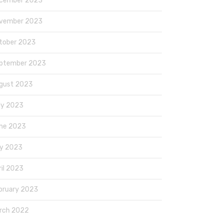
cember 2023
vember 2023
tober 2023
ptember 2023
gust 2023
ly 2023
ne 2023
y 2023
ril 2023
bruary 2023
rch 2022