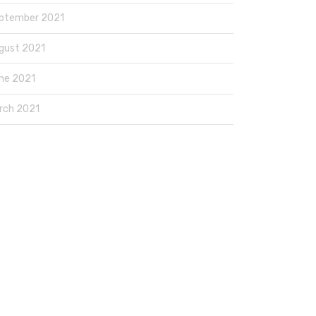
ptember 2021
gust 2021
ne 2021
rch 2021