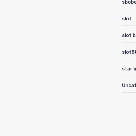
sbob
slot
slot 
slot8
starl
Uncat