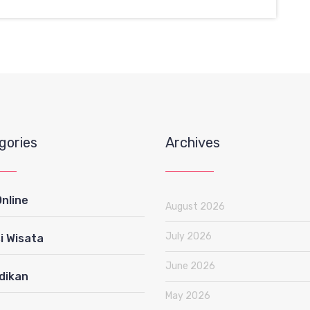
gories
Archives
Online
August 2026
July 2026
i Wisata
June 2026
dikan
May 2026