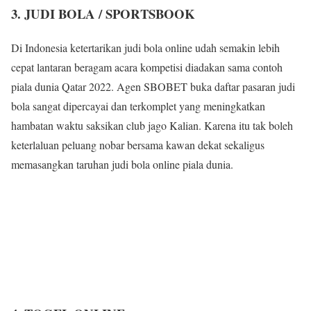
3. JUDI BOLA / SPORTSBOOK
Di Indonesia ketertarikan judi bola online udah semakin lebih
cepat lantaran beragam acara kompetisi diadakan sama contoh
piala dunia Qatar 2022. Agen SBOBET buka daftar pasaran judi
bola sangat dipercayai dan terkomplet yang meningkatkan
hambatan waktu saksikan club jago Kalian. Karena itu tak boleh
keterlaluan peluang nobar bersama kawan dekat sekaligus
memasangkan taruhan judi bola online piala dunia.