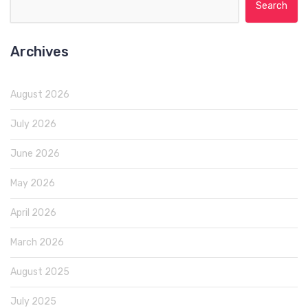
Search for:
Archives
August 2026
July 2026
June 2026
May 2026
April 2026
March 2026
August 2025
July 2025