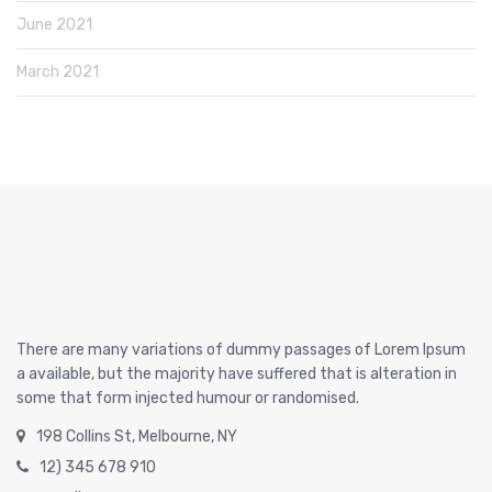
June 2021
March 2021
There are many variations of dummy passages of Lorem Ipsum
a available, but the majority have suffered that is alteration in
some that form injected humour or randomised.
198 Collins St, Melbourne, NY
12) 345 678 910