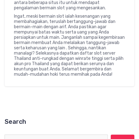
antara beberapa situs itu untuk mendapat
pengalaman bermain slot yang mengesankan.
Ingat, meski bermain slot ialah kesenangan yang
membahagiakan, teruslah bertanggung-jawab dan
bermain-main dengan arif. Anda pastikan agar
mempunyai batas waktu serta uang yang Anda
persiapkan untuk main. Janganlah sampai kegembiraan
bermain membuat Anda melalaikan tanggung-jawab
serta keharusan yang lain . Sehingga, nantikan
manalagi? Selekasnya dapatkan daftar slot server
Thailand anti-rungkad dengan winrate tinggi serta pilih
akun pro Thailand yang dapat berikan serunya dan
keuntungan buat Anda. Selamat bergembira dan
mudah-mudahan hoki terus memihak pada Anda!
Search