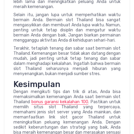
lebih lama dan meningkatkan peluang Anda untuk
meraih kemenangan.
Selain itu, jangan lupa untuk memperhatikan waktu
bermain Anda. Bermain slot Thailand bisa sangat
mengasyikkan dan membuat Anda lupa waktu. Namun,
penting untuk tetap disiplin dan mengatur waktu
bermain Anda dengan baik. Jangan biarkan permainan
mengganggu aktivitas Anda di kehidupan sehari-hari.
Terakhir, tetaplah tenang dan sabar saat bermain slot
Thailand. Kemenangan besar tidak akan datang dengan
mudah, jadi penting untuk tetap tenang dan sabar
dalam menghadapi kekalahan. Ingatlah bahwa bermain
slot Thailand seharusnya menjadi hiburan yang
menyenangkan, bukan menjadi sumber stres.
Kesimpulan
Dengan mengikuti tips dan trik di atas, Anda bisa
memaksimalkan kemenangan Anda saat bermain slot
Thailand
bonus garansi kekalahan 100
. Pastikan untuk
memilih situs slot Thailand yang terpercaya,
memahami jenis slot server yang Anda mainkan, dan
memanfaatkan link slot gacor Thailand untuk
meningkatkan peluang kemenangan Anda. Dengan
sedikit keberuntungan dan strategi yang baik, Anda
bisa meraih kemenangan besar dan merasakan sensasi