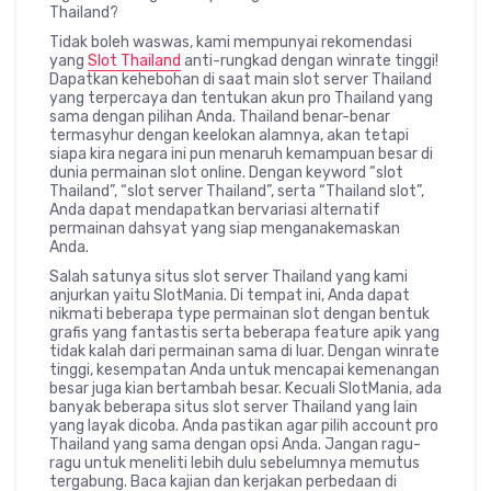
Thailand?
Tidak boleh waswas, kami mempunyai rekomendasi
yang
Slot Thailand
anti-rungkad dengan winrate tinggi!
Dapatkan kehebohan di saat main slot server Thailand
yang terpercaya dan tentukan akun pro Thailand yang
sama dengan pilihan Anda. Thailand benar-benar
termasyhur dengan keelokan alamnya, akan tetapi
siapa kira negara ini pun menaruh kemampuan besar di
dunia permainan slot online. Dengan keyword “slot
Thailand”, “slot server Thailand”, serta “Thailand slot”,
Anda dapat mendapatkan bervariasi alternatif
permainan dahsyat yang siap menganakemaskan
Anda.
Salah satunya situs slot server Thailand yang kami
anjurkan yaitu SlotMania. Di tempat ini, Anda dapat
nikmati beberapa type permainan slot dengan bentuk
grafis yang fantastis serta beberapa feature apik yang
tidak kalah dari permainan sama di luar. Dengan winrate
tinggi, kesempatan Anda untuk mencapai kemenangan
besar juga kian bertambah besar. Kecuali SlotMania, ada
banyak beberapa situs slot server Thailand yang lain
yang layak dicoba. Anda pastikan agar pilih account pro
Thailand yang sama dengan opsi Anda. Jangan ragu-
ragu untuk meneliti lebih dulu sebelumnya memutus
tergabung. Baca kajian dan kerjakan perbedaan di