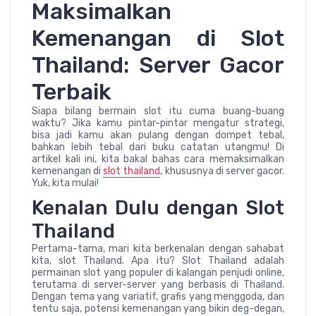
Maksimalkan
Kemenangan di Slot
Thailand: Server Gacor
Terbaik
Siapa bilang bermain slot itu cuma buang-buang
waktu? Jika kamu pintar-pintar mengatur strategi,
bisa jadi kamu akan pulang dengan dompet tebal,
bahkan lebih tebal dari buku catatan utangmu! Di
artikel kali ini, kita bakal bahas cara memaksimalkan
kemenangan di
slot thailand
, khususnya di server gacor.
Yuk, kita mulai!
Kenalan Dulu dengan Slot
Thailand
Pertama-tama, mari kita berkenalan dengan sahabat
kita, slot Thailand. Apa itu? Slot Thailand adalah
permainan slot yang populer di kalangan penjudi online,
terutama di server-server yang berbasis di Thailand.
Dengan tema yang variatif, grafis yang menggoda, dan
tentu saja, potensi kemenangan yang bikin deg-degan,