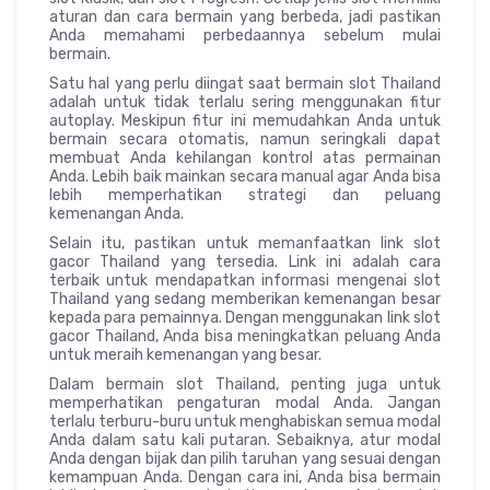
aturan dan cara bermain yang berbeda, jadi pastikan
Anda memahami perbedaannya sebelum mulai
bermain.
Satu hal yang perlu diingat saat bermain slot Thailand
adalah untuk tidak terlalu sering menggunakan fitur
autoplay. Meskipun fitur ini memudahkan Anda untuk
bermain secara otomatis, namun seringkali dapat
membuat Anda kehilangan kontrol atas permainan
Anda. Lebih baik mainkan secara manual agar Anda bisa
lebih memperhatikan strategi dan peluang
kemenangan Anda.
Selain itu, pastikan untuk memanfaatkan link slot
gacor Thailand yang tersedia. Link ini adalah cara
terbaik untuk mendapatkan informasi mengenai slot
Thailand yang sedang memberikan kemenangan besar
kepada para pemainnya. Dengan menggunakan link slot
gacor Thailand, Anda bisa meningkatkan peluang Anda
untuk meraih kemenangan yang besar.
Dalam bermain slot Thailand, penting juga untuk
memperhatikan pengaturan modal Anda. Jangan
terlalu terburu-buru untuk menghabiskan semua modal
Anda dalam satu kali putaran. Sebaiknya, atur modal
Anda dengan bijak dan pilih taruhan yang sesuai dengan
kemampuan Anda. Dengan cara ini, Anda bisa bermain