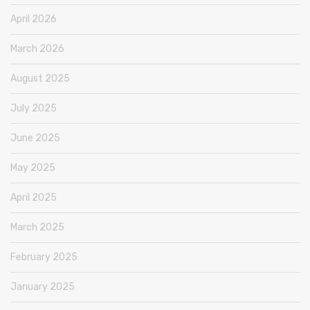
April 2026
March 2026
August 2025
July 2025
June 2025
May 2025
April 2025
March 2025
February 2025
January 2025