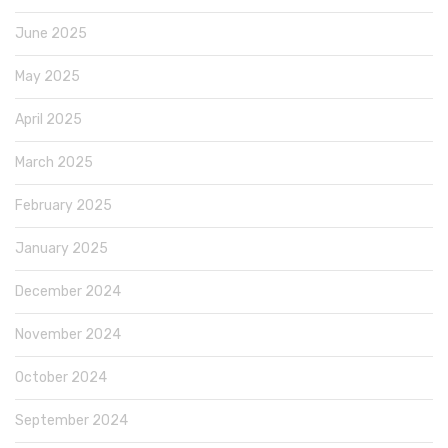
June 2025
May 2025
April 2025
March 2025
February 2025
January 2025
December 2024
November 2024
October 2024
September 2024