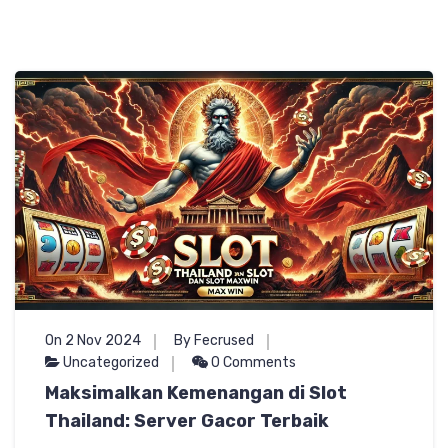
On 2 Nov 2024
By Fecrused
Uncategorized
0 Comments
Maksimalkan Kemenangan di Slot
Thailand: Server Gacor Terbaik