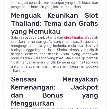
ini menjadi penentu kemenangan yang lebih besar dan
pengalaman bermain yang lebih memuaskan.
Menguak Keunikan Slot
Thailand: Tema dan Grafis
yang Memukau
Salah satu daya tarik utama dari
slot thailand
adalah
keunikan tema dan grafis yang memukau. Setiap slot
mengangkat cerita yang berbeda, mulai dari festival
budaya hingga legenda lokal. Simbol-simbol yang dipilih
dengan cermat dan desain visual yang menawan
menciptakan suasana yang khas. Maka, setiap pemain
tidak hanya bermain untuk kemenangan, tetapi juga
untuk merayakan dan menyelami keunikan budaya
Thailand.
Sensasi Merayakan
Kemenangan: Jackpot
dan Bonus yang
Menggiurkan