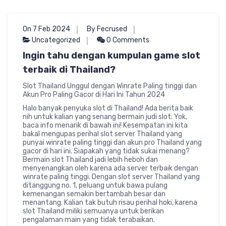
On 7 Feb 2024
By Fecrused
Uncategorized
0 Comments
Ingin tahu dengan kumpulan game slot
terbaik di Thailand?
Slot Thailand Unggul dengan Winrate Paling tinggi dan
Akun Pro Paling Gacor di Hari Ini Tahun 2024
Halo banyak penyuka slot di Thailand! Ada berita baik
nih untuk kalian yang senang bermain judi slot. Yok,
baca info menarik di bawah ini! Kesempatan ini kita
bakal mengupas perihal slot server Thailand yang
punyai winrate paling tinggi dan akun pro Thailand yang
gacor di hari ini. Siapakah yang tidak sukai menang?
Bermain slot Thailand jadi lebih heboh dan
menyenangkan oleh karena ada server terbaik dengan
winrate paling tinggi. Dengan slot server Thailand yang
ditanggung no. 1, peluang untuk bawa pulang
kemenangan semakin bertambah besar dan
menantang. Kalian tak butuh risau perihal hoki, karena
slot Thailand miliki semuanya untuk berikan
pengalaman main yang tidak terabaikan.