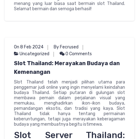
menang yang luar biasa saat bermain slot Thailand.
Selamat bermain dan semoga berhasil!
On 8 Feb 2024
By Fecrused
Uncategorized
0 Comments
Slot Thailand: Merayakan Budaya dan
Kemenangan
Slot Thailand telah menjadi pilihan utama para
penggemar judi online yang ingin menyelami keindahan
budaya Thailand. Setiap putaran di gulungan slot
membawa pemain dalam perjalanan visual yang
memukau, menghadirkan ikon-ikon budaya,
pemandangan eksotis, dan tradisi yang kaya. Slot
Thailand tidak hanya tentang permainan
keberuntungan, tetapi juga merayakan keberagaman
budaya yang membuatnya begitu istimewa.
Slot Server Thailand: