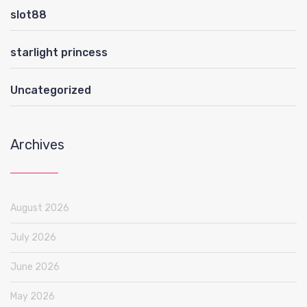
slot88
starlight princess
Uncategorized
Archives
August 2026
July 2026
June 2026
May 2026