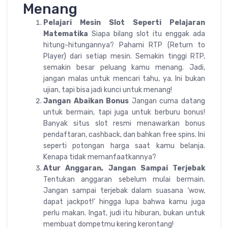
Menang
Pelajari Mesin Slot Seperti Pelajaran
Matematika
Siapa bilang slot itu enggak ada
hitung-hitungannya? Pahami RTP (Return to
Player) dari setiap mesin. Semakin tinggi RTP,
semakin besar peluang kamu menang. Jadi,
jangan malas untuk mencari tahu, ya. Ini bukan
ujian, tapi bisa jadi kunci untuk menang!
Jangan Abaikan Bonus
Jangan cuma datang
untuk bermain, tapi juga untuk berburu bonus!
Banyak situs slot resmi menawarkan bonus
pendaftaran, cashback, dan bahkan free spins. Ini
seperti potongan harga saat kamu belanja.
Kenapa tidak memanfaatkannya?
Atur Anggaran, Jangan Sampai Terjebak
Tentukan anggaran sebelum mulai bermain.
Jangan sampai terjebak dalam suasana ‘wow,
dapat jackpot!’ hingga lupa bahwa kamu juga
perlu makan. Ingat, judi itu hiburan, bukan untuk
membuat dompetmu kering kerontang!