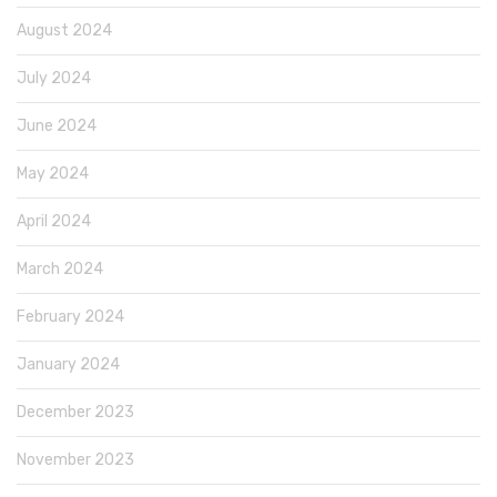
August 2024
July 2024
June 2024
May 2024
April 2024
March 2024
February 2024
January 2024
December 2023
November 2023