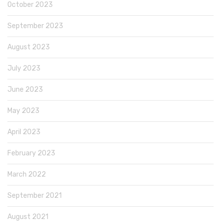
October 2023
September 2023
August 2023
July 2023
June 2023
May 2023
April 2023
February 2023
March 2022
September 2021
August 2021