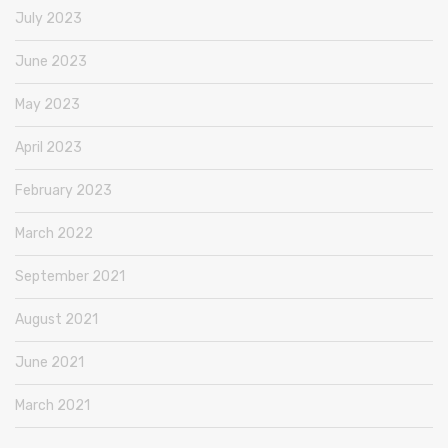
July 2023
June 2023
May 2023
April 2023
February 2023
March 2022
September 2021
August 2021
June 2021
March 2021