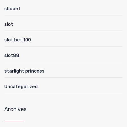
sbobet
slot
slot bet 100
slot88
starlight princess
Uncategorized
Archives