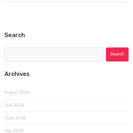
Search
Search for:
Archives
August 2026
July 2026
June 2026
May 2026