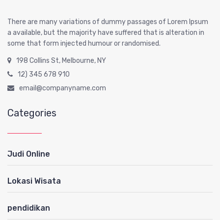
There are many variations of dummy passages of Lorem Ipsum
a available, but the majority have suffered that is alteration in
some that form injected humour or randomised.
198 Collins St, Melbourne, NY
12) 345 678 910
email@companyname.com
Categories
Judi Online
Lokasi Wisata
pendidikan