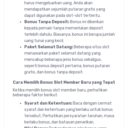
harus mengeluarkan uang. Anda akan
mendapatkan sejumlah putaran gratis yang
dapat digunakan pada slot-slot tertentu.
Bonus Tanpa Deposit:
Bonus ini diberikan
kepada pemain tanpa memerlukan deposit
terlebih dahulu. Biasanya, bonus ini berupa jumlah
uang tunai yang kecil.
Paket Selamat Datang:
Beberapa situs slot
menawarkan paket selamat datang yang
mencakup beberapa jenis bonus sekaligus,
seperti bonus deposit pertama, bonus putaran
gratis, dan bonus tanpa deposit.
Cara Memilih Bonus Slot Member Baru yang Tepat
Ketika memilih bonus slot member baru, perhatikan
beberapa faktor berikut:
Syarat dan Ketentuan:
Baca dengan cermat
syarat dan ketentuan yang berlaku untuk bonus
tersebut. Perhatikan persyaratan taruhan, masa
berlaku bonus, dan batasan penarikan.