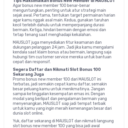
Tips Maksimalkan Bonus New Member di MAUSLOT
Agar bonus new member 100 benar-benar
menguntungkan, penting untuk atur strategi main
sejak awal. Pertama, tentukan target permainan harian
agar kamu nggak asal main. Kedua, gunakan taruhan
kecil terlebih dahulu untuk memperpanjang durasi
bermain. Ketiga, hindari bermain dengan emosi dan
tetap tenang saat menghadapi kekalahan.
MAUSLOT juga menyediakan fitur keamanan dan
dukungan pelanggan 24 jam. Jadi jika kamu mengalami
kendala saat klaim bonus atau bermain, langsung saja
hubungi tim customer service mereka untuk bantuan
cepat dan responsif.
Segera Daftar dan Nikmati Slot Bonus 100
Sekarang Juga
Promo bonus new member 100 dari MAUSLOT ini
terbatas, jadi semakin cepat kamu daftar, semakin
besar peluang kamu untuk menikmatinya. Jangan
sampai ketinggalan kesempatan emas ini. Dengan
modal yang berlipat dan pengalaman bermain yang
menyenangkan, MAUSLOT siap jadi tempat terbaik
untuk kamu yang ingin meraih kemenangan besar dari
dunia slot online.
Yuk, daftar sekarang di MAUSLOT dan nikmati langsung
slot bonus new member 100 yang bisa jadi awal