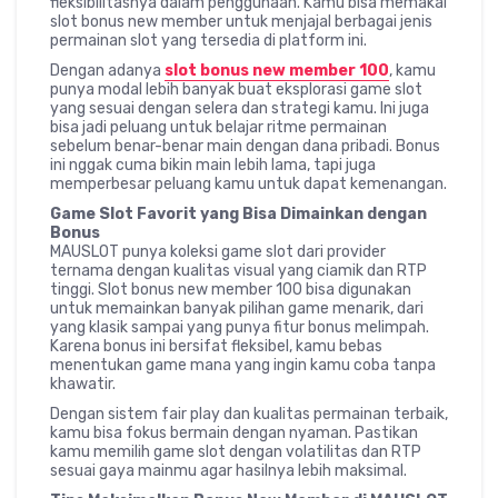
fleksibilitasnya dalam penggunaan. Kamu bisa memakai
slot bonus new member untuk menjajal berbagai jenis
permainan slot yang tersedia di platform ini.
Dengan adanya
slot bonus new member 100
, kamu
punya modal lebih banyak buat eksplorasi game slot
yang sesuai dengan selera dan strategi kamu. Ini juga
bisa jadi peluang untuk belajar ritme permainan
sebelum benar-benar main dengan dana pribadi. Bonus
ini nggak cuma bikin main lebih lama, tapi juga
memperbesar peluang kamu untuk dapat kemenangan.
Game Slot Favorit yang Bisa Dimainkan dengan
Bonus
MAUSLOT punya koleksi game slot dari provider
ternama dengan kualitas visual yang ciamik dan RTP
tinggi. Slot bonus new member 100 bisa digunakan
untuk memainkan banyak pilihan game menarik, dari
yang klasik sampai yang punya fitur bonus melimpah.
Karena bonus ini bersifat fleksibel, kamu bebas
menentukan game mana yang ingin kamu coba tanpa
khawatir.
Dengan sistem fair play dan kualitas permainan terbaik,
kamu bisa fokus bermain dengan nyaman. Pastikan
kamu memilih game slot dengan volatilitas dan RTP
sesuai gaya mainmu agar hasilnya lebih maksimal.