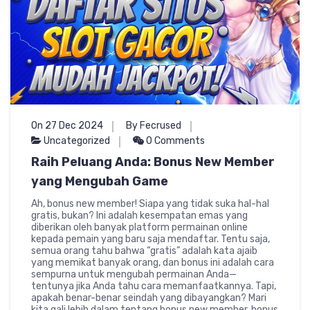
On 27 Dec 2024
By Fecrused
Uncategorized
0 Comments
Raih Peluang Anda: Bonus New Member
yang Mengubah Game
Ah, bonus new member! Siapa yang tidak suka hal-hal
gratis, bukan? Ini adalah kesempatan emas yang
diberikan oleh banyak platform permainan online
kepada pemain yang baru saja mendaftar. Tentu saja,
semua orang tahu bahwa “gratis” adalah kata ajaib
yang memikat banyak orang, dan bonus ini adalah cara
sempurna untuk mengubah permainan Anda—
tentunya jika Anda tahu cara memanfaatkannya. Tapi,
apakah benar-benar seindah yang dibayangkan? Mari
kita gali lebih dalam tentang bonus new member, bonus