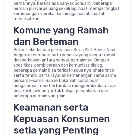
pemainnya. Karena ada banyak bonus ini, beberapa
pemain punyai peluang sekali lagi buat mempertingkat
kemenangan mereka dan hingga hadiah-hadiah
menakjubkan.
Komune yang Ramah
dan Berteman
Bukan sekedar bab permainan, Situs Slot Bonus New
Anggota membuat satu populasi yang sangat ramah
dan berkawan antara banyak pemainnya. Dengan
spesifikasi pembicaraan dan komunitas dialog,
beberapa pemain bisa terikat kedua nya, share trick
serta tehnik, serta rayakan kemenangan sama sama
bersama-sama. Bab ini bukanlah cuma buat
pengalaman main bertambah menggembirakan, tapi
pula kasih peluang untuk belajar pengalaman dari
beberapa pemain yang lain.
Keamanan serta
Kepuasan Konsumen
setia yang Penting