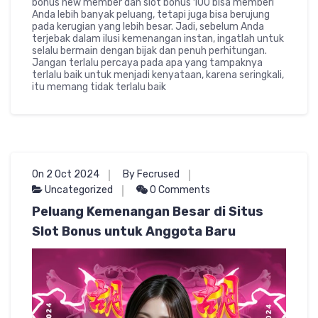
bonus new member dan slot bonus 100 bisa memberi
Anda lebih banyak peluang, tetapi juga bisa berujung
pada kerugian yang lebih besar. Jadi, sebelum Anda
terjebak dalam ilusi kemenangan instan, ingatlah untuk
selalu bermain dengan bijak dan penuh perhitungan.
Jangan terlalu percaya pada apa yang tampaknya
terlalu baik untuk menjadi kenyataan, karena seringkali,
itu memang tidak terlalu baik
On 2 Oct 2024
By Fecrused
Uncategorized
0 Comments
Peluang Kemenangan Besar di Situs
Slot Bonus untuk Anggota Baru