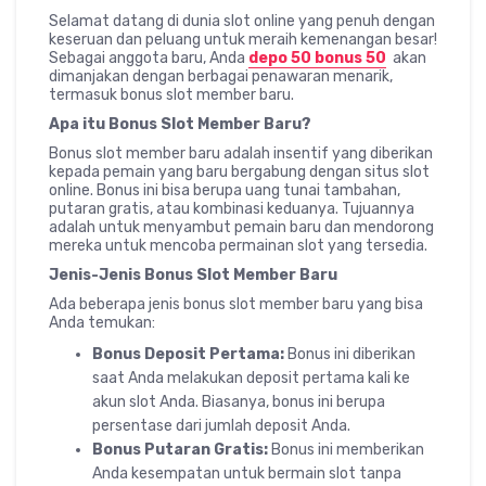
Selamat datang di dunia slot online yang penuh dengan
keseruan dan peluang untuk meraih kemenangan besar!
Sebagai anggota baru, Anda
depo 50 bonus 50
akan
dimanjakan dengan berbagai penawaran menarik,
termasuk bonus slot member baru.
Apa itu Bonus Slot Member Baru?
Bonus slot member baru adalah insentif yang diberikan
kepada pemain yang baru bergabung dengan situs slot
online. Bonus ini bisa berupa uang tunai tambahan,
putaran gratis, atau kombinasi keduanya. Tujuannya
adalah untuk menyambut pemain baru dan mendorong
mereka untuk mencoba permainan slot yang tersedia.
Jenis-Jenis Bonus Slot Member Baru
Ada beberapa jenis bonus slot member baru yang bisa
Anda temukan:
Bonus Deposit Pertama:
Bonus ini diberikan
saat Anda melakukan deposit pertama kali ke
akun slot Anda. Biasanya, bonus ini berupa
persentase dari jumlah deposit Anda.
Bonus Putaran Gratis:
Bonus ini memberikan
Anda kesempatan untuk bermain slot tanpa