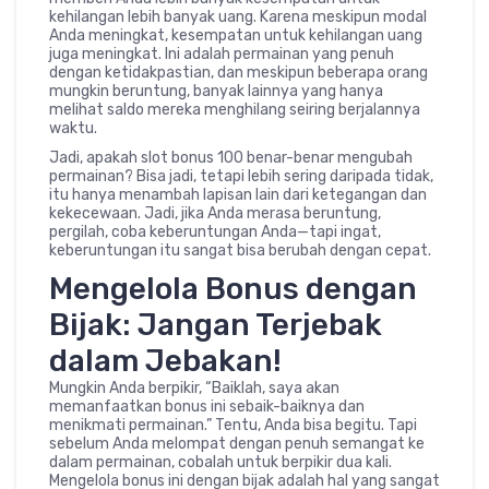
kehilangan lebih banyak uang. Karena meskipun modal
Anda meningkat, kesempatan untuk kehilangan uang
juga meningkat. Ini adalah permainan yang penuh
dengan ketidakpastian, dan meskipun beberapa orang
mungkin beruntung, banyak lainnya yang hanya
melihat saldo mereka menghilang seiring berjalannya
waktu.
Jadi, apakah slot bonus 100 benar-benar mengubah
permainan? Bisa jadi, tetapi lebih sering daripada tidak,
itu hanya menambah lapisan lain dari ketegangan dan
kekecewaan. Jadi, jika Anda merasa beruntung,
pergilah, coba keberuntungan Anda—tapi ingat,
keberuntungan itu sangat bisa berubah dengan cepat.
Mengelola Bonus dengan
Bijak: Jangan Terjebak
dalam Jebakan!
Mungkin Anda berpikir, “Baiklah, saya akan
memanfaatkan bonus ini sebaik-baiknya dan
menikmati permainan.” Tentu, Anda bisa begitu. Tapi
sebelum Anda melompat dengan penuh semangat ke
dalam permainan, cobalah untuk berpikir dua kali.
Mengelola bonus ini dengan bijak adalah hal yang sangat