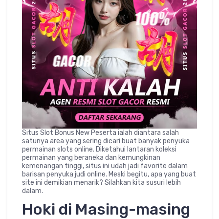
Situs Slot Bonus New Peserta ialah diantara salah
satunya area yang sering dicari buat banyak penyuka
permainan slots online. Diketahui lantaran koleksi
permainan yang beraneka dan kemungkinan
kemenangan tinggi, situs ini udah jadi favorite dalam
barisan penyuka judi online. Meski begitu, apa yang buat
site ini demikian menarik? Silahkan kita susuri lebih
dalam.
Hoki di Masing-masing