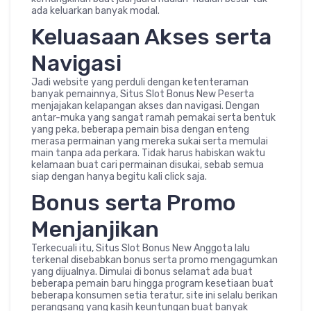
ada keluarkan banyak modal.
Keluasaan Akses serta
Navigasi
Jadi website yang perduli dengan ketenteraman
banyak pemainnya, Situs Slot Bonus New Peserta
menjajakan kelapangan akses dan navigasi. Dengan
antar-muka yang sangat ramah pemakai serta bentuk
yang peka, beberapa pemain bisa dengan enteng
merasa permainan yang mereka sukai serta memulai
main tanpa ada perkara. Tidak harus habiskan waktu
kelamaan buat cari permainan disukai, sebab semua
siap dengan hanya begitu kali click saja.
Bonus serta Promo
Menjanjikan
Terkecuali itu, Situs Slot Bonus New Anggota lalu
terkenal disebabkan bonus serta promo mengagumkan
yang dijualnya. Dimulai di bonus selamat ada buat
beberapa pemain baru hingga program kesetiaan buat
beberapa konsumen setia teratur, site ini selalu berikan
perangsang yang kasih keuntungan buat banyak