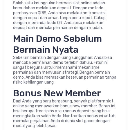
Salah satu keunggulan bermain slot online adalah
kemudahan melakukan deposit. Dengan metode
pembayaran QRIS, Anda bisa melakukan transaksi
dengan cepat dan aman tanpa perlu repot. Cukup
dengan memindai kode QR, Anda bisa melakukan
deposit dan memulai permainan dengan mudah.
Main Demo Sebelum
Bermain Nyata
Sebelum bermain dengan uang sungguhan, Anda bisa
mencoba permainan demo terlebih dahulu. Fitur ini
sangat berguna untuk memahami mekanisme
permainan dan menyusun strategi. Dengan bermain
demo, Anda bisa merasakan keseruan permainan tanpa
risiko kehilangan uang.
Bonus New Member
Bagi Anda yang baru bergabung, banyak platform slot
online yang menawarkan bonus new member. Bonus ini
bisa berupa free spins atau bonus deposit yang bisa
meningkatkan saldo Anda. Manfaatkan bonus ini untuk
memulai perjalanan Anda di dunia slot gacor dengan
modal yang lebih besar.