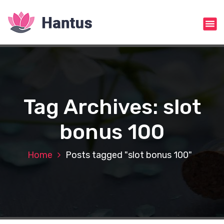
S
k
i
p
t
o
c
o
n
Tag Archives: slot
t
e
bonus 100
n
t
Home
Posts tagged "slot bonus 100"