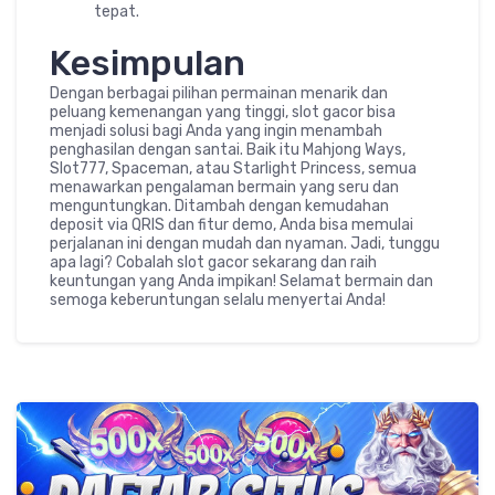
tepat.
Kesimpulan
Dengan berbagai pilihan permainan menarik dan
peluang kemenangan yang tinggi, slot gacor bisa
menjadi solusi bagi Anda yang ingin menambah
penghasilan dengan santai. Baik itu Mahjong Ways,
Slot777, Spaceman, atau Starlight Princess, semua
menawarkan pengalaman bermain yang seru dan
menguntungkan. Ditambah dengan kemudahan
deposit via QRIS dan fitur demo, Anda bisa memulai
perjalanan ini dengan mudah dan nyaman. Jadi, tunggu
apa lagi? Cobalah slot gacor sekarang dan raih
keuntungan yang Anda impikan! Selamat bermain dan
semoga keberuntungan selalu menyertai Anda!