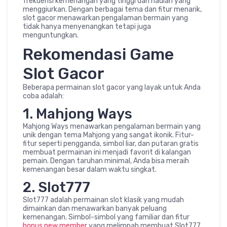
frekuensi kemenangan yang tinggi dan hadiah yang
menggiurkan. Dengan berbagai tema dan fitur menarik,
slot gacor menawarkan pengalaman bermain yang
tidak hanya menyenangkan tetapi juga
menguntungkan.
Rekomendasi Game
Slot Gacor
Beberapa permainan slot gacor yang layak untuk Anda
coba adalah:
1. Mahjong Ways
Mahjong Ways menawarkan pengalaman bermain yang
unik dengan tema Mahjong yang sangat ikonik. Fitur-
fitur seperti pengganda, simbol liar, dan putaran gratis
membuat permainan ini menjadi favorit di kalangan
pemain. Dengan taruhan minimal, Anda bisa meraih
kemenangan besar dalam waktu singkat.
2. Slot777
Slot777 adalah permainan slot klasik yang mudah
dimainkan dan menawarkan banyak peluang
kemenangan. Simbol-simbol yang familiar dan fitur
bonus new member
yang melimpah membuat Slot777