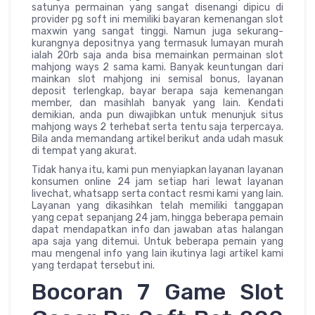
satunya permainan yang sangat disenangi dipicu di
provider pg soft ini memiliki bayaran kemenangan slot
maxwin yang sangat tinggi. Namun juga sekurang-
kurangnya depositnya yang termasuk lumayan murah
ialah 20rb saja anda bisa memainkan permainan slot
mahjong ways 2 sama kami. Banyak keuntungan dari
mainkan slot mahjong ini semisal bonus, layanan
deposit terlengkap, bayar berapa saja kemenangan
member, dan masihlah banyak yang lain. Kendati
demikian, anda pun diwajibkan untuk menunjuk situs
mahjong ways 2 terhebat serta tentu saja terpercaya.
Bila anda memandang artikel berikut anda udah masuk
di tempat yang akurat.
Tidak hanya itu, kami pun menyiapkan layanan layanan
konsumen online 24 jam setiap hari lewat layanan
livechat, whatsapp serta contact resmi kami yang lain.
Layanan yang dikasihkan telah memiliki tanggapan
yang cepat sepanjang 24 jam, hingga beberapa pemain
dapat mendapatkan info dan jawaban atas halangan
apa saja yang ditemui. Untuk beberapa pemain yang
mau mengenal info yang lain ikutinya lagi artikel kami
yang terdapat tersebut ini.
Bocoran 7 Game Slot