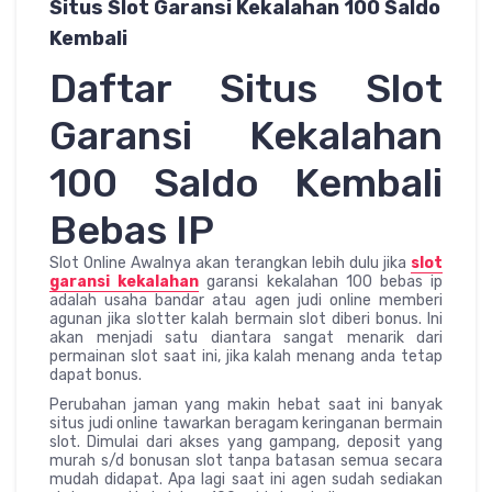
Situs Slot Garansi Kekalahan 100 Saldo
Kembali
Daftar Situs Slot
Garansi Kekalahan
100 Saldo Kembali
Bebas IP
Slot Online Awalnya akan terangkan lebih dulu jika
slot
garansi kekalahan
garansi kekalahan 100 bebas ip
adalah usaha bandar atau agen judi online memberi
agunan jika slotter kalah bermain slot diberi bonus. Ini
akan menjadi satu diantara sangat menarik dari
permainan slot saat ini, jika kalah menang anda tetap
dapat bonus.
Perubahan jaman yang makin hebat saat ini banyak
situs judi online tawarkan beragam keringanan bermain
slot. Dimulai dari akses yang gampang, deposit yang
murah s/d bonusan slot tanpa batasan semua secara
mudah didapat. Apa lagi saat ini agen sudah sediakan