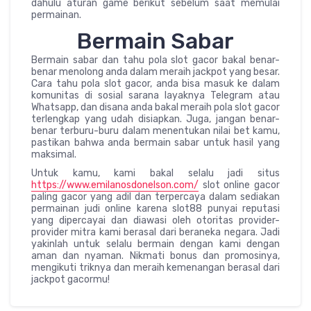
dahulu aturan game berikut sebelum saat memulai
permainan.
Bermain Sabar
Bermain sabar dan tahu pola slot gacor bakal benar-
benar menolong anda dalam meraih jackpot yang besar.
Cara tahu pola slot gacor, anda bisa masuk ke dalam
komunitas di sosial sarana layaknya Telegram atau
Whatsapp, dan disana anda bakal meraih pola slot gacor
terlengkap yang udah disiapkan. Juga, jangan benar-
benar terburu-buru dalam menentukan nilai bet kamu,
pastikan bahwa anda bermain sabar untuk hasil yang
maksimal.
Untuk kamu, kami bakal selalu jadi situs
https://www.emilanosdonelson.com/
slot online gacor
paling gacor yang adil dan terpercaya dalam sediakan
permainan judi online karena slot88 punyai reputasi
yang dipercayai dan diawasi oleh otoritas provider-
provider mitra kami berasal dari beraneka negara. Jadi
yakinlah untuk selalu bermain dengan kami dengan
aman dan nyaman. Nikmati bonus dan promosinya,
mengikuti triknya dan meraih kemenangan berasal dari
jackpot gacormu!