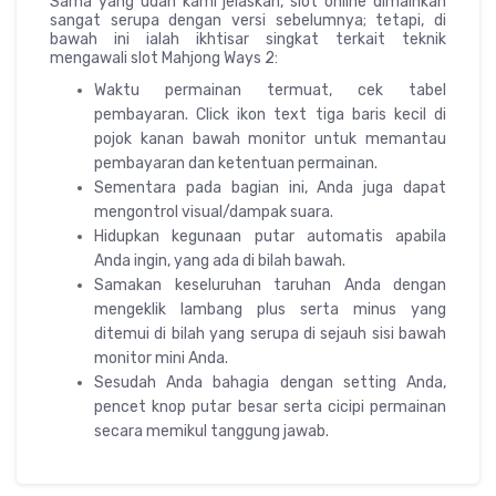
Sama yang udah kami jelaskan, slot online dimainkan
sangat serupa dengan versi sebelumnya; tetapi, di
bawah ini ialah ikhtisar singkat terkait teknik
mengawali slot Mahjong Ways 2:
Waktu permainan termuat, cek tabel
pembayaran. Click ikon text tiga baris kecil di
pojok kanan bawah monitor untuk memantau
pembayaran dan ketentuan permainan.
Sementara pada bagian ini, Anda juga dapat
mengontrol visual/dampak suara.
Hidupkan kegunaan putar automatis apabila
Anda ingin, yang ada di bilah bawah.
Samakan keseluruhan taruhan Anda dengan
mengeklik lambang plus serta minus yang
ditemui di bilah yang serupa di sejauh sisi bawah
monitor mini Anda.
Sesudah Anda bahagia dengan setting Anda,
pencet knop putar besar serta cicipi permainan
secara memikul tanggung jawab.