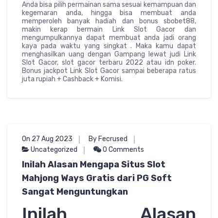
Anda bisa pilih permainan sama sesuai kemampuan dan
kegemaran anda, hingga bisa membuat anda
memperoleh banyak hadiah dan bonus sbobet88,
makin kerap bermain Link Slot Gacor dan
mengumpulkannya dapat membuat anda jadi orang
kaya pada waktu yang singkat . Maka kamu dapat
menghasilkan uang dengan Gampang lewat judi Link
Slot Gacor, slot gacor terbaru 2022 atau idn poker.
Bonus jackpot Link Slot Gacor sampai beberapa ratus
juta rupiah + Cashback + Komisi.
On 27 Aug 2023
By Fecrused
Uncategorized
0 Comments
Inilah Alasan Mengapa Situs Slot
Mahjong Ways Gratis dari PG Soft
Sangat Menguntungkan
Inilah Alasan