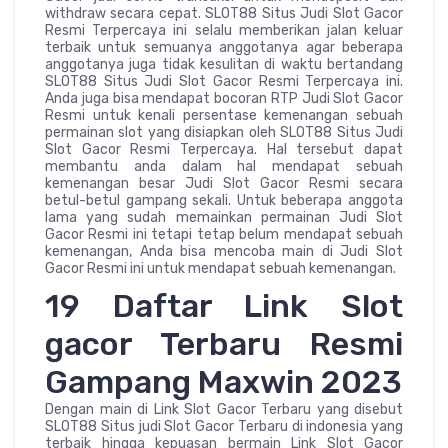
withdraw secara cepat. SLOT88 Situs Judi Slot Gacor
Resmi Terpercaya ini selalu memberikan jalan keluar
terbaik untuk semuanya anggotanya agar beberapa
anggotanya juga tidak kesulitan di waktu bertandang
SLOT88 Situs Judi Slot Gacor Resmi Terpercaya ini.
Anda juga bisa mendapat bocoran RTP Judi Slot Gacor
Resmi untuk kenali persentase kemenangan sebuah
permainan slot yang disiapkan oleh SLOT88 Situs Judi
Slot Gacor Resmi Terpercaya. Hal tersebut dapat
membantu anda dalam hal mendapat sebuah
kemenangan besar Judi Slot Gacor Resmi secara
betul-betul gampang sekali. Untuk beberapa anggota
lama yang sudah memainkan permainan Judi Slot
Gacor Resmi ini tetapi tetap belum mendapat sebuah
kemenangan, Anda bisa mencoba main di Judi Slot
Gacor Resmi ini untuk mendapat sebuah kemenangan.
19 Daftar Link Slot
gacor Terbaru Resmi
Gampang Maxwin 2023
Dengan main di Link Slot Gacor Terbaru yang disebut
SLOT88 Situs judi Slot Gacor Terbaru di indonesia yang
terbaik hingga kepuasan bermain Link Slot Gacor