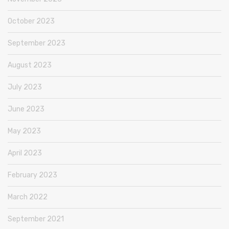
October 2023
September 2023
August 2023
July 2023
June 2023
May 2023
April 2023
February 2023
March 2022
September 2021