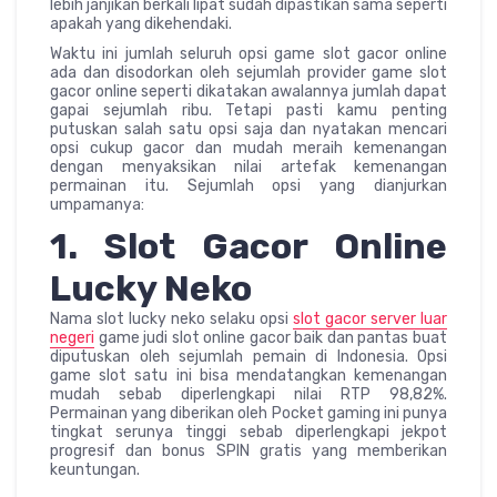
lebih janjikan berkali lipat sudah dipastikan sama seperti
apakah yang dikehendaki.
Waktu ini jumlah seluruh opsi game slot gacor online
ada dan disodorkan oleh sejumlah provider game slot
gacor online seperti dikatakan awalannya jumlah dapat
gapai sejumlah ribu. Tetapi pasti kamu penting
putuskan salah satu opsi saja dan nyatakan mencari
opsi cukup gacor dan mudah meraih kemenangan
dengan menyaksikan nilai artefak kemenangan
permainan itu. Sejumlah opsi yang dianjurkan
umpamanya:
1. Slot Gacor Online
Lucky Neko
Nama slot lucky neko selaku opsi
slot gacor server luar
negeri
game judi slot online gacor baik dan pantas buat
diputuskan oleh sejumlah pemain di Indonesia. Opsi
game slot satu ini bisa mendatangkan kemenangan
mudah sebab diperlengkapi nilai RTP 98,82%.
Permainan yang diberikan oleh Pocket gaming ini punya
tingkat serunya tinggi sebab diperlengkapi jekpot
progresif dan bonus SPIN gratis yang memberikan
keuntungan.