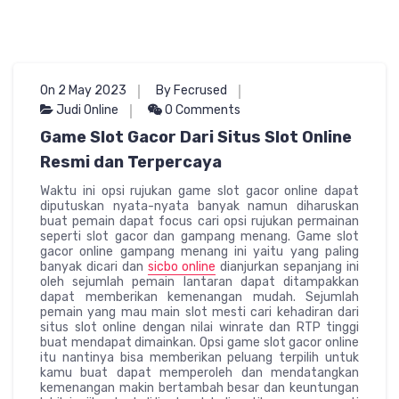
On 2 May 2023
By Fecrused
Judi Online
0 Comments
Game Slot Gacor Dari Situs Slot Online
Resmi dan Terpercaya
Waktu ini opsi rujukan game slot gacor online dapat
diputuskan nyata-nyata banyak namun diharuskan
buat pemain dapat focus cari opsi rujukan permainan
seperti slot gacor dan gampang menang. Game slot
gacor online gampang menang ini yaitu yang paling
banyak dicari dan
sicbo online
dianjurkan sepanjang ini
oleh sejumlah pemain lantaran dapat ditampakkan
dapat memberikan kemenangan mudah. Sejumlah
pemain yang mau main slot mesti cari kehadiran dari
situs slot online dengan nilai winrate dan RTP tinggi
buat mendapat dimainkan. Opsi game slot gacor online
itu nantinya bisa memberikan peluang terpilih untuk
kamu buat dapat memperoleh dan mendatangkan
kemenangan makin bertambah besar dan keuntungan