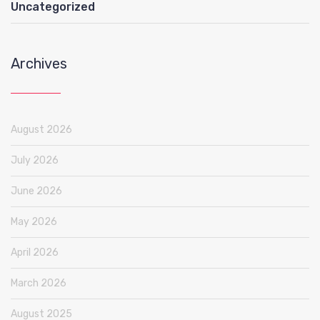
Uncategorized
Archives
August 2026
July 2026
June 2026
May 2026
April 2026
March 2026
August 2025