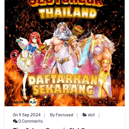
On 9 Sep 2024
By Fecrused
slot
0 Comments