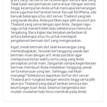
grafis yang fantastis serta beberapa feature apik yang
tidak kalah dari permainan sama di luar. Dengan winrate
tinggi, kesempatan Anda untuk mencapai kemenangan
besar juga kian bertambah besar. Kecuali SlotMania, ada
banyak beberapa situs slot server Thailand yang lain
yang layak dicoba. Anda pastikan agar pilih account pro
Thailand yang sama dengan opsi Anda. Jangan ragu-
ragu untuk meneliti lebih dulu sebelumnya memutus
tergabung. Baca kajian dan kerjakan perbedaan di
antara beberapa situs itu untuk mendapat
pengalaman bermain slot yang mengesankan.
Ingat, meski bermain slot ialah kesenangan yang
membahagiakan, teruslah bertanggung-jawab dan
bermain-main dengan arif. Anda pastikan agar
mempunyai batas waktu serta uang yang Anda
persiapkan untuk main. Janganlah sampai kegembiraan
bermain membuat Anda melalaikan tanggung-jawab
serta keharusan yang lain . Sehingga, nantikan
manalagi? Selekasnya dapatkan daftar slot server
Thailand anti-rungkad dengan winrate tinggi serta pilih
akun pro Thailand yang dapat berikan serunya dan
keuntungan buat Anda. Selamat bergembira dan
mudah-mudahan hoki terus memihak pada Anda!