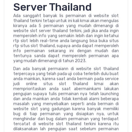
Server Thailand
Ada sanggaht banyak lis permainan di website slot
thailand terkini tetapi untuk ini kali kmai akan mengulas
kiranya ada 5 permainan yang mudah dimenangi di
website slot server thailand terkini, jadi jika anda ingin
memperoleh info yang semakin lebih dan ingin ketahui
rtp slot lebih real-time anda langsung bisa buka situs
rtp situs slot thailand, supaya anda dapat memperoleh
info permainan sekarang ini dengan mudah dan
tentunya sanda dapat memperoleh permainan apa
yang mudah dimenangi di tahun 2023.
Dan ada banyak permaiann di website slot thailand
terpercaya yang telah pada uji coba terlerbih dulu buat
anda mainkan, karena saat anda bermain pada service
judi online situs slot thailand kmai akan
memprioritaskan anda saat abermainkami lakukan
pengujian supaya tulis permainan nya telah launching
dan anda mainkan anda tidak kembali alami beberapa
masalah yang menyebalkan seperti anda bermain di
website slot yang gadungan karena banyak memiliki
bug di tiap permainan yang disiapkan nya, untuk
menghindar dari bug dalam permainan yang terdapat
tercatat di website slot thailand terkini karena itu
dilaksanakan lah pengujian saat sebelum permainan