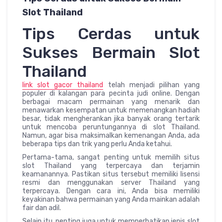
Slot Thailand
Tips Cerdas untuk
Sukses Bermain Slot
Thailand
link slot gacor thailand
telah menjadi pilihan yang
populer di kalangan para pecinta judi online. Dengan
berbagai macam permainan yang menarik dan
menawarkan kesempatan untuk memenangkan hadiah
besar, tidak mengherankan jika banyak orang tertarik
untuk mencoba peruntungannya di slot Thailand.
Namun, agar bisa maksimalkan kemenangan Anda, ada
beberapa tips dan trik yang perlu Anda ketahui.
Pertama-tama, sangat penting untuk memilih situs
slot Thailand yang terpercaya dan terjamin
keamanannya. Pastikan situs tersebut memiliki lisensi
resmi dan menggunakan server Thailand yang
terpercaya. Dengan cara ini, Anda bisa memiliki
keyakinan bahwa permainan yang Anda mainkan adalah
fair dan adil.
Selain itu, penting juga untuk memperhatikan jenis slot