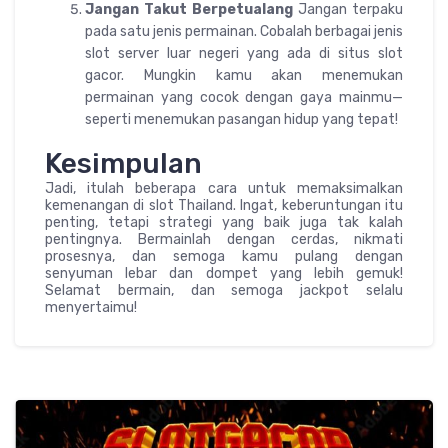
Jangan Takut Berpetualang
Jangan terpaku
pada satu jenis permainan. Cobalah berbagai jenis
slot server luar negeri yang ada di situs slot
gacor. Mungkin kamu akan menemukan
permainan yang cocok dengan gaya mainmu—
seperti menemukan pasangan hidup yang tepat!
Kesimpulan
Jadi, itulah beberapa cara untuk memaksimalkan
kemenangan di slot Thailand. Ingat, keberuntungan itu
penting, tetapi strategi yang baik juga tak kalah
pentingnya. Bermainlah dengan cerdas, nikmati
prosesnya, dan semoga kamu pulang dengan
senyuman lebar dan dompet yang lebih gemuk!
Selamat bermain, dan semoga jackpot selalu
menyertaimu!