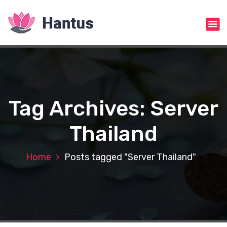
S
k
i
p
t
o
c
o
n
Tag Archives: Server
t
e
Thailand
n
t
Home
Posts tagged "Server Thailand"