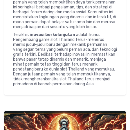
pemain yang telah membuktikan daya tarik permainan
ini seringkali berbagi pengalaman, tips, dan strategi di
berbagai forum daring dan media sosial. Komunitas ini
menciptakan lingkungan yang dinamis dan interaktif, di
mana pemain dapat belajar satu sama lain dan merasa
menjadi bagian dari sesuatu yang lebih besar.
Terakhir,
inovasi berkelanjutan
adalah kunci.
Pengembang game slot Thailand terus-menerus
merilis judul-judul baru dengan mekanik permainan
yang segar, tema yang belum pernah ada, dan teknologi
grafis terkini. Dedikasi terhadap inovasi ini memastikan
bahwa pasar tetap dinamis dan menarik, menjaga
minat pemain tetap tinggi dan terus menarik
pendatang baru ke dunia slot Thailand yang memukau.
Dengan jutaan pemain yang telah membuktikannya,
tidak mengherankan jika slot Thailand terus menjadi
primadona di kancah permainan daring Asia.