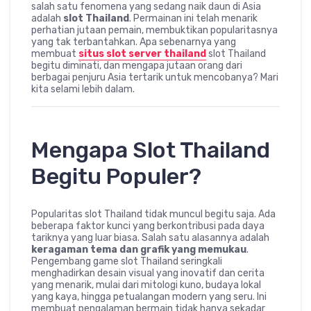
salah satu fenomena yang sedang naik daun di Asia
adalah
slot Thailand
. Permainan ini telah menarik
perhatian jutaan pemain, membuktikan popularitasnya
yang tak terbantahkan. Apa sebenarnya yang
membuat
situs slot server thailand
slot Thailand
begitu diminati, dan mengapa jutaan orang dari
berbagai penjuru Asia tertarik untuk mencobanya? Mari
kita selami lebih dalam.
Mengapa Slot Thailand
Begitu Populer?
Popularitas slot Thailand tidak muncul begitu saja. Ada
beberapa faktor kunci yang berkontribusi pada daya
tariknya yang luar biasa. Salah satu alasannya adalah
keragaman tema dan grafik yang memukau
.
Pengembang game slot Thailand seringkali
menghadirkan desain visual yang inovatif dan cerita
yang menarik, mulai dari mitologi kuno, budaya lokal
yang kaya, hingga petualangan modern yang seru. Ini
membuat pengalaman bermain tidak hanya sekadar