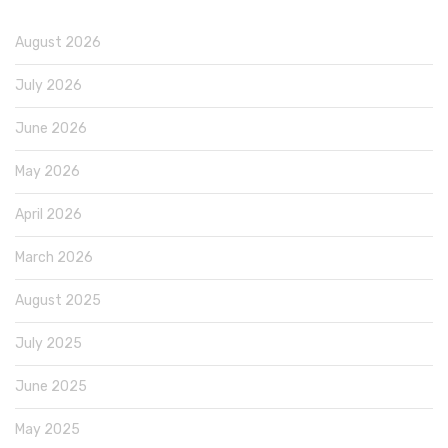
August 2026
July 2026
June 2026
May 2026
April 2026
March 2026
August 2025
July 2025
June 2025
May 2025