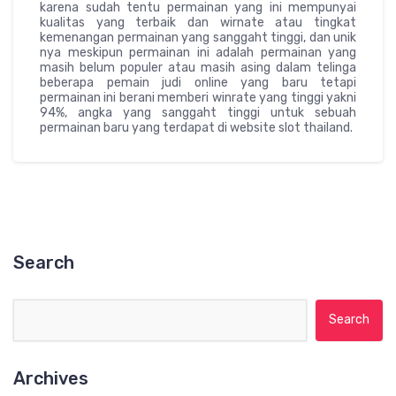
karena sudah tentu permainan yang ini mempunyai
kualitas yang terbaik dan wirnate atau tingkat
kemenangan permainan yang sanggaht tinggi, dan unik
nya meskipun permainan ini adalah permainan yang
masih belum populer atau masih asing dalam telinga
beberapa pemain judi online yang baru tetapi
permainan ini berani memberi winrate yang tinggi yakni
94%, angka yang sanggaht tinggi untuk sebuah
permainan baru yang terdapat di website slot thailand.
Search
Search for:
Archives