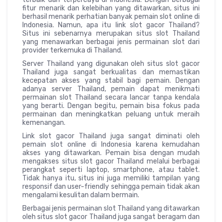
fitur menarik dan kelebihan yang ditawarkan, situs ini
berhasil menarik perhatian banyak pemain slot online di
Indonesia. Namun, apa itu link slot gacor Thailand?
Situs ini sebenarnya merupakan situs slot Thailand
yang menawarkan berbagai jenis permainan slot dari
provider terkemuka di Thailand.
Server Thailand yang digunakan oleh situs slot gacor
Thailand juga sangat berkualitas dan memastikan
kecepatan akses yang stabil bagi pemain. Dengan
adanya server Thailand, pemain dapat menikmati
permainan slot Thailand secara lancar tanpa kendala
yang berarti. Dengan begitu, pemain bisa fokus pada
permainan dan meningkatkan peluang untuk meraih
kemenangan.
Link slot gacor Thailand juga sangat diminati oleh
pemain slot online di Indonesia karena kemudahan
akses yang ditawarkan. Pemain bisa dengan mudah
mengakses situs slot gacor Thailand melalui berbagai
perangkat seperti laptop, smartphone, atau tablet.
Tidak hanya itu, situs ini juga memiliki tampilan yang
responsif dan user-friendly sehingga pemain tidak akan
mengalami kesulitan dalam bermain.
Berbagai jenis permainan slot Thailand yang ditawarkan
oleh situs slot gacor Thailand juga sangat beragam dan