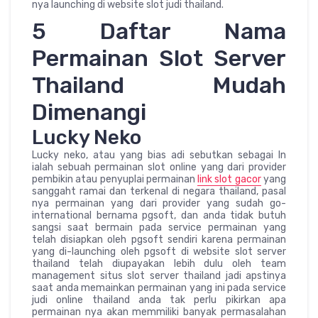
nya launching di website slot judi thailand.
5 Daftar Nama
Permainan Slot Server
Thailand Mudah
Dimenangi
Lucky Neko
Lucky neko, atau yang bias adi sebutkan sebagai ln
ialah sebuah permainan slot online yang dari provider
pembikin atau penyuplai permainan
link slot gacor
yang
sanggaht ramai dan terkenal di negara thailand, pasal
nya permainan yang dari provider yang sudah go-
international bernama pgsoft, dan anda tidak butuh
sangsi saat bermain pada service permainan yang
telah disiapkan oleh pgsoft sendiri karena permainan
yang di-launching oleh pgsoft di website slot server
thailand telah diupayakan lebih dulu oleh team
management situs slot server thailand jadi apstinya
saat anda memainkan permainan yang ini pada service
judi online thailand anda tak perlu pikirkan apa
permainan nya akan memmiliki banyak permasalahan