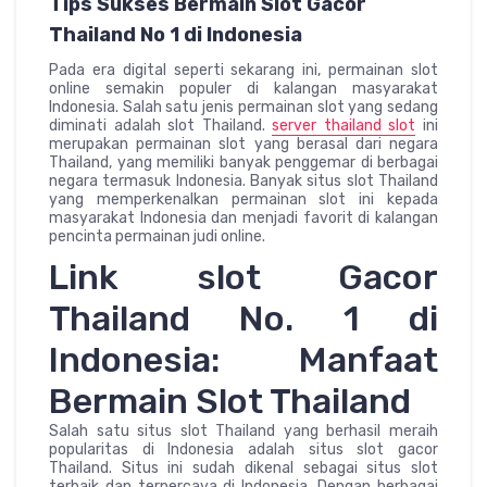
Tips Sukses Bermain Slot Gacor
Thailand No 1 di Indonesia
Pada era digital seperti sekarang ini, permainan slot
online semakin populer di kalangan masyarakat
Indonesia. Salah satu jenis permainan slot yang sedang
diminati adalah slot Thailand.
server thailand slot
ini
merupakan permainan slot yang berasal dari negara
Thailand, yang memiliki banyak penggemar di berbagai
negara termasuk Indonesia. Banyak situs slot Thailand
yang memperkenalkan permainan slot ini kepada
masyarakat Indonesia dan menjadi favorit di kalangan
pencinta permainan judi online.
Link slot Gacor
Thailand No. 1 di
Indonesia: Manfaat
Bermain Slot Thailand
Salah satu situs slot Thailand yang berhasil meraih
popularitas di Indonesia adalah situs slot gacor
Thailand. Situs ini sudah dikenal sebagai situs slot
terbaik dan terpercaya di Indonesia. Dengan berbagai