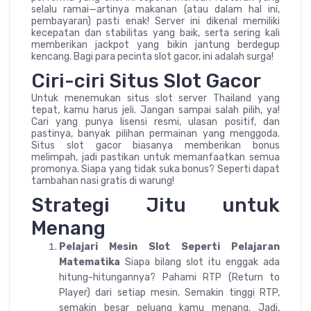
selalu ramai—artinya makanan (atau dalam hal ini,
pembayaran) pasti enak! Server ini dikenal memiliki
kecepatan dan stabilitas yang baik, serta sering kali
memberikan jackpot yang bikin jantung berdegup
kencang. Bagi para pecinta slot gacor, ini adalah surga!
Ciri-ciri Situs Slot Gacor
Untuk menemukan situs slot server Thailand yang
tepat, kamu harus jeli. Jangan sampai salah pilih, ya!
Cari yang punya lisensi resmi, ulasan positif, dan
pastinya, banyak pilihan permainan yang menggoda.
Situs slot gacor biasanya memberikan bonus
melimpah, jadi pastikan untuk memanfaatkan semua
promonya. Siapa yang tidak suka bonus? Seperti dapat
tambahan nasi gratis di warung!
Strategi Jitu untuk
Menang
Pelajari Mesin Slot Seperti Pelajaran
Matematika
Siapa bilang slot itu enggak ada
hitung-hitungannya? Pahami RTP (Return to
Player) dari setiap mesin. Semakin tinggi RTP,
semakin besar peluang kamu menang. Jadi,