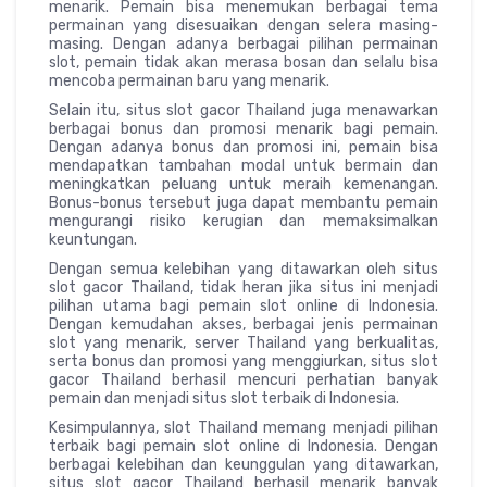
menarik. Pemain bisa menemukan berbagai tema
permainan yang disesuaikan dengan selera masing-
masing. Dengan adanya berbagai pilihan permainan
slot, pemain tidak akan merasa bosan dan selalu bisa
mencoba permainan baru yang menarik.
Selain itu, situs slot gacor Thailand juga menawarkan
berbagai bonus dan promosi menarik bagi pemain.
Dengan adanya bonus dan promosi ini, pemain bisa
mendapatkan tambahan modal untuk bermain dan
meningkatkan peluang untuk meraih kemenangan.
Bonus-bonus tersebut juga dapat membantu pemain
mengurangi risiko kerugian dan memaksimalkan
keuntungan.
Dengan semua kelebihan yang ditawarkan oleh situs
slot gacor Thailand, tidak heran jika situs ini menjadi
pilihan utama bagi pemain slot online di Indonesia.
Dengan kemudahan akses, berbagai jenis permainan
slot yang menarik, server Thailand yang berkualitas,
serta bonus dan promosi yang menggiurkan, situs slot
gacor Thailand berhasil mencuri perhatian banyak
pemain dan menjadi situs slot terbaik di Indonesia.
Kesimpulannya, slot Thailand memang menjadi pilihan
terbaik bagi pemain slot online di Indonesia. Dengan
berbagai kelebihan dan keunggulan yang ditawarkan,
situs slot gacor Thailand berhasil menarik banyak