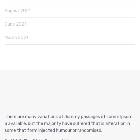
August 2021
June 2021
March 2021
There are many variations of dummy passages of Lorem Ipsum
a available, but the majority have suffered that is alteration in
some that form injected humour or randomised.