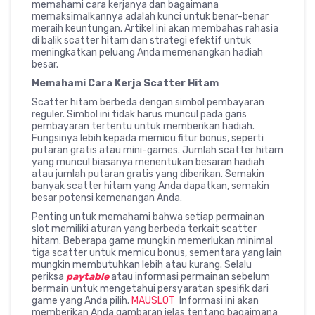
memahami cara kerjanya dan bagaimana
memaksimalkannya adalah kunci untuk benar-benar
meraih keuntungan. Artikel ini akan membahas rahasia
di balik scatter hitam dan strategi efektif untuk
meningkatkan peluang Anda memenangkan hadiah
besar.
Memahami Cara Kerja Scatter Hitam
Scatter hitam berbeda dengan simbol pembayaran
reguler. Simbol ini tidak harus muncul pada garis
pembayaran tertentu untuk memberikan hadiah.
Fungsinya lebih kepada memicu fitur bonus, seperti
putaran gratis atau mini-games. Jumlah scatter hitam
yang muncul biasanya menentukan besaran hadiah
atau jumlah putaran gratis yang diberikan. Semakin
banyak scatter hitam yang Anda dapatkan, semakin
besar potensi kemenangan Anda.
Penting untuk memahami bahwa setiap permainan
slot memiliki aturan yang berbeda terkait scatter
hitam. Beberapa game mungkin memerlukan minimal
tiga scatter untuk memicu bonus, sementara yang lain
mungkin membutuhkan lebih atau kurang. Selalu
periksa
paytable
atau informasi permainan sebelum
bermain untuk mengetahui persyaratan spesifik dari
game yang Anda pilih.
MAUSLOT
Informasi ini akan
memberikan Anda gambaran jelas tentang bagaimana