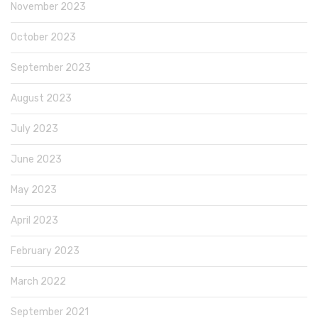
November 2023
October 2023
September 2023
August 2023
July 2023
June 2023
May 2023
April 2023
February 2023
March 2022
September 2021