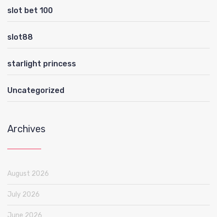
slot bet 100
slot88
starlight princess
Uncategorized
Archives
August 2026
July 2026
June 2026