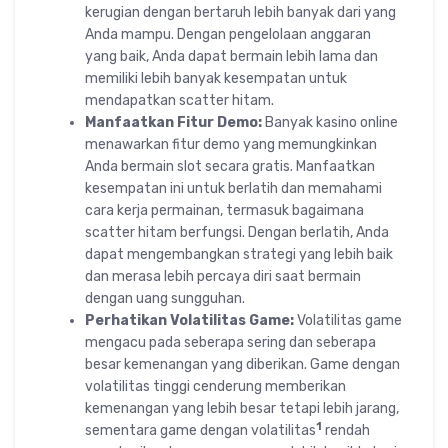
kerugian dengan bertaruh lebih banyak dari yang
Anda mampu. Dengan pengelolaan anggaran
yang baik, Anda dapat bermain lebih lama dan
memiliki lebih banyak kesempatan untuk
mendapatkan scatter hitam.
Manfaatkan Fitur Demo:
Banyak kasino online
menawarkan fitur demo yang memungkinkan
Anda bermain slot secara gratis. Manfaatkan
kesempatan ini untuk berlatih dan memahami
cara kerja permainan, termasuk bagaimana
scatter hitam berfungsi. Dengan berlatih, Anda
dapat mengembangkan strategi yang lebih baik
dan merasa lebih percaya diri saat bermain
dengan uang sungguhan.
Perhatikan Volatilitas Game:
Volatilitas game
mengacu pada seberapa sering dan seberapa
besar kemenangan yang diberikan.
Game dengan
volatilitas tinggi cenderung memberikan
kemenangan yang lebih besar tetapi lebih jarang,
1
sementara game dengan volatilitas
rendah