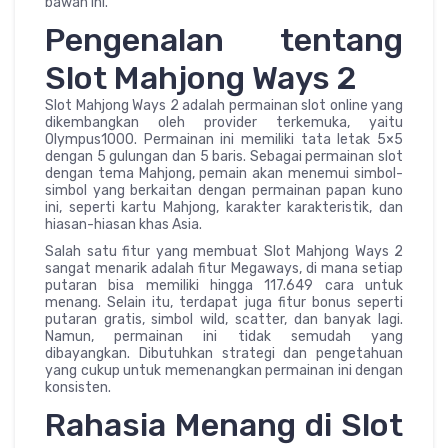
bawah ini.
Pengenalan tentang
Slot Mahjong Ways 2
Slot Mahjong Ways 2 adalah permainan slot online yang
dikembangkan oleh provider terkemuka, yaitu
Olympus1000. Permainan ini memiliki tata letak 5×5
dengan 5 gulungan dan 5 baris. Sebagai permainan slot
dengan tema Mahjong, pemain akan menemui simbol-
simbol yang berkaitan dengan permainan papan kuno
ini, seperti kartu Mahjong, karakter karakteristik, dan
hiasan-hiasan khas Asia.
Salah satu fitur yang membuat Slot Mahjong Ways 2
sangat menarik adalah fitur Megaways, di mana setiap
putaran bisa memiliki hingga 117.649 cara untuk
menang. Selain itu, terdapat juga fitur bonus seperti
putaran gratis, simbol wild, scatter, dan banyak lagi.
Namun, permainan ini tidak semudah yang
dibayangkan. Dibutuhkan strategi dan pengetahuan
yang cukup untuk memenangkan permainan ini dengan
konsisten.
Rahasia Menang di Slot