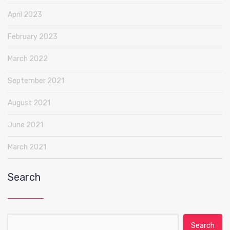
April 2023
February 2023
March 2022
September 2021
August 2021
June 2021
March 2021
Search
Search for: