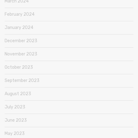
March 2024
February 2024
January 2024
December 2023
November 2023
October 2023
September 2023
August 2023
July 2023
June 2023
May 2023