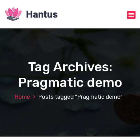
S
k
i
p
t
o
c
o
n
Tag Archives:
t
e
Pragmatic demo
n
t
Home
Posts tagged "Pragmatic demo"