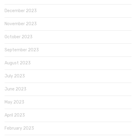
December 2023
November 2023
October 2023
September 2023
August 2023
July 2023
June 2023
May 2023
April 2023
February 2023