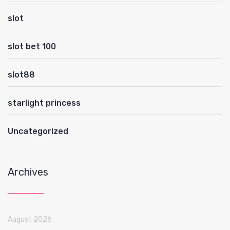
slot
slot bet 100
slot88
starlight princess
Uncategorized
Archives
August 2026