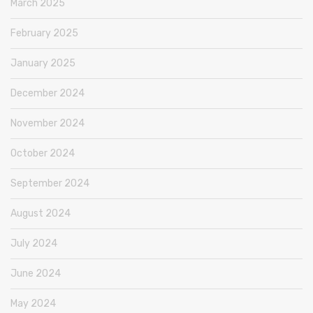
March 2025
February 2025
January 2025
December 2024
November 2024
October 2024
September 2024
August 2024
July 2024
June 2024
May 2024