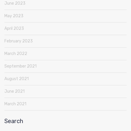
June 2023
May 2023
April 2023
February 2023
March 2022
September 2021
August 2021
June 2021
March 2021
Search