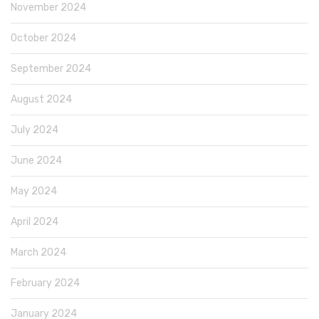
November 2024
October 2024
September 2024
August 2024
July 2024
June 2024
May 2024
April 2024
March 2024
February 2024
January 2024