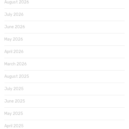
August 2026
July 2026
June 2026
May 2026
April 2026
March 2026
August 2025
July 2025
June 2025
May 2025
April 2025