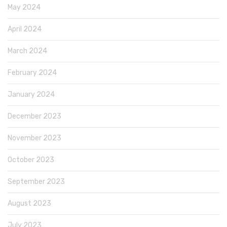
May 2024
April 2024
March 2024
February 2024
January 2024
December 2023
November 2023
October 2023
September 2023
August 2023
July 2023