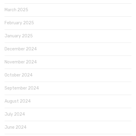
March 2025
February 2025
January 2025
December 2024
November 2024
October 2024
September 2024
August 2024
July 2024
June 2024