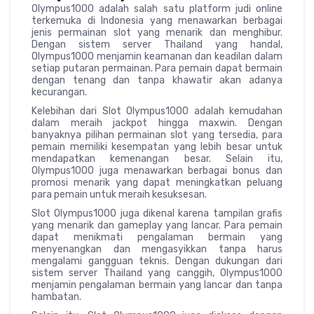
Olympus1000 adalah salah satu platform judi online
terkemuka di Indonesia yang menawarkan berbagai
jenis permainan slot yang menarik dan menghibur.
Dengan sistem server Thailand yang handal,
Olympus1000 menjamin keamanan dan keadilan dalam
setiap putaran permainan. Para pemain dapat bermain
dengan tenang dan tanpa khawatir akan adanya
kecurangan.
Kelebihan dari Slot Olympus1000 adalah kemudahan
dalam meraih jackpot hingga maxwin. Dengan
banyaknya pilihan permainan slot yang tersedia, para
pemain memiliki kesempatan yang lebih besar untuk
mendapatkan kemenangan besar. Selain itu,
Olympus1000 juga menawarkan berbagai bonus dan
promosi menarik yang dapat meningkatkan peluang
para pemain untuk meraih kesuksesan.
Slot Olympus1000 juga dikenal karena tampilan grafis
yang menarik dan gameplay yang lancar. Para pemain
dapat menikmati pengalaman bermain yang
menyenangkan dan mengasyikkan tanpa harus
mengalami gangguan teknis. Dengan dukungan dari
sistem server Thailand yang canggih, Olympus1000
menjamin pengalaman bermain yang lancar dan tanpa
hambatan.