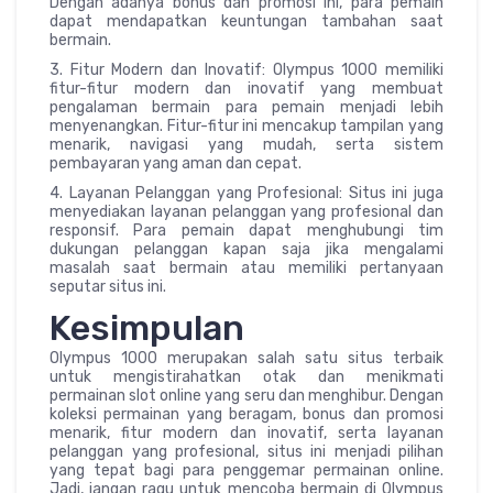
Dengan adanya bonus dan promosi ini, para pemain
dapat mendapatkan keuntungan tambahan saat
bermain.
3. Fitur Modern dan Inovatif: Olympus 1000 memiliki
fitur-fitur modern dan inovatif yang membuat
pengalaman bermain para pemain menjadi lebih
menyenangkan. Fitur-fitur ini mencakup tampilan yang
menarik, navigasi yang mudah, serta sistem
pembayaran yang aman dan cepat.
4. Layanan Pelanggan yang Profesional: Situs ini juga
menyediakan layanan pelanggan yang profesional dan
responsif. Para pemain dapat menghubungi tim
dukungan pelanggan kapan saja jika mengalami
masalah saat bermain atau memiliki pertanyaan
seputar situs ini.
Kesimpulan
Olympus 1000 merupakan salah satu situs terbaik
untuk mengistirahatkan otak dan menikmati
permainan slot online yang seru dan menghibur. Dengan
koleksi permainan yang beragam, bonus dan promosi
menarik, fitur modern dan inovatif, serta layanan
pelanggan yang profesional, situs ini menjadi pilihan
yang tepat bagi para penggemar permainan online.
Jadi, jangan ragu untuk mencoba bermain di Olympus