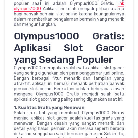
populer saat ini adalah Olympus1000 Gratis.
link
olympus1000
Aplikasi ini telah menjadi pilihan utama
bagi banyak pemain slot online karena keunggulannya
dalam memberikan pengalaman bermain yang menarik
dan menguntungkan.
Olympus1000 Gratis:
Aplikasi Slot Gacor
yang Sedang Populer
Olympus1000 merupakan salah satu aplikasi slot gacor
yang sering digunakan oleh para penggemar judi online.
Dengan berbagai fitur menarik dan tampilan yang
atraktif, aplikasi ini berhasil menarik perhatian banyak
pemain slot online. Berikut ini adalah beberapa alasan
mengapa Olympus1000 Gratis menjadi salah satu
aplikasi slot gacor yang paling sering digunakan saat ini:
1. Kualitas Grafis yang Menawan
Salah satu hal yang membuat Olympus1000 Gratis
menjadi aplikasi slot gacor adalah kualitas grafis yang
menawan. Dengan desain yang sangat menarik dan
detail yang halus, pemain akan merasa seperti berada
di kasino sungguhan saat bermain game ini. Selain itu,