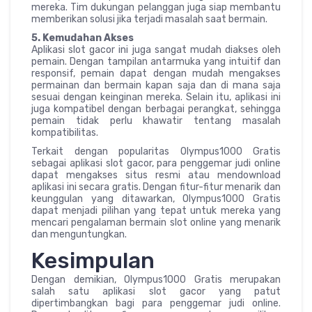
mereka. Tim dukungan pelanggan juga siap membantu
memberikan solusi jika terjadi masalah saat bermain.
5. Kemudahan Akses
Aplikasi slot gacor ini juga sangat mudah diakses oleh
pemain. Dengan tampilan antarmuka yang intuitif dan
responsif, pemain dapat dengan mudah mengakses
permainan dan bermain kapan saja dan di mana saja
sesuai dengan keinginan mereka. Selain itu, aplikasi ini
juga kompatibel dengan berbagai perangkat, sehingga
pemain tidak perlu khawatir tentang masalah
kompatibilitas.
Terkait dengan popularitas Olympus1000 Gratis
sebagai aplikasi slot gacor, para penggemar judi online
dapat mengakses situs resmi atau mendownload
aplikasi ini secara gratis. Dengan fitur-fitur menarik dan
keunggulan yang ditawarkan, Olympus1000 Gratis
dapat menjadi pilihan yang tepat untuk mereka yang
mencari pengalaman bermain slot online yang menarik
dan menguntungkan.
Kesimpulan
Dengan demikian, Olympus1000 Gratis merupakan
salah satu aplikasi slot gacor yang patut
dipertimbangkan bagi para penggemar judi online.