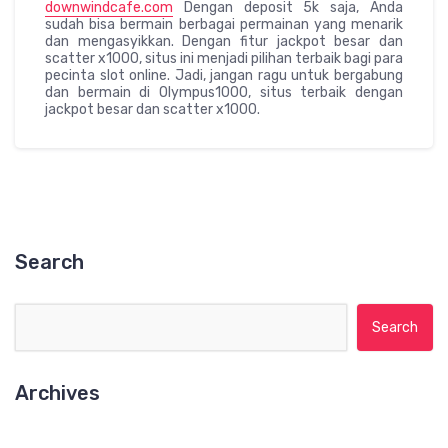
downwindcafe.com
Dengan deposit 5k saja, Anda
sudah bisa bermain berbagai permainan yang menarik
dan mengasyikkan. Dengan fitur jackpot besar dan
scatter x1000, situs ini menjadi pilihan terbaik bagi para
pecinta slot online. Jadi, jangan ragu untuk bergabung
dan bermain di Olympus1000, situs terbaik dengan
jackpot besar dan scatter x1000.
Search
Search for:
Archives