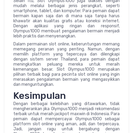
Selain itu, Slot Olympus1000 juga diakses dengan
mudah melalui berbagai jenis perangkat, seperti
smartphone, tablet, dan komputer. Para pemain dapat
bermain kapan saja dan di mana saja tanpa harus
khawatir akan kualitas grafis atau koneksi internet.
Dengan aplikasi yang ringan dan responsif,
Olympus1000 membuat pengalaman bermain menjadi
lebih praktis dan menyenangkan.
Dalam permainan slot online, keberuntungan memang
memegang peranan yang penting. Namun, dengan
memilih platform yang tepercaya dan dilengkapi
dengan sistem server Thailand, para pemain dapat
meningkatkan peluang mereka untuk meraih
kemenangan besar. Slot Olympus1000 merupakan
pilihan terbaik bagi para pecinta slot online yang ingin
merasakan pengalaman bermain yang mengasyikkan
dan menguntungkan.
Kesimpulan
Dengan berbagai kelebihan yang ditawarkan, tidak
mengherankan jika Olympus1000 menjadi rekomendasi
terbaik untuk meraih jackpot maxwin di Indonesia. Para
pemain dapat mempercayai Olympus1000 sebagai
platform slot online yang aman, adil, dan terpercaya.
Jadi, jangan ragu untuk bergabung dengan