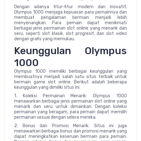
Dengan adanya fitur-fitur modern dan inovatif,
Olympus 1000 menjaga kepuasan para pemainnya dan
membuat pengalaman bermain menjadi lebih
menyenangkan. Para pemain dapat menikmati
berbagai jenis permainan slot online yang menarik dan
seru, seperti slot klasik, slot progresif, dan slot video
dengan grafis yang memukau.
Keunggulan Olympus
1000
Olympus 1000 memiliki berbagai keunggulan yang
membuatnya menjadi salah satu situs terbaik untuk
bermain game slot online. Berikut adalah beberapa
keunggulan yang dimiliki situs ini:
1. Koleksi Permainan Menarik: Olympus 1000
menawarkan berbagai jenis permainan slot online yang
menarik dan seru untuk dimainkan. Dengan koleksi
permainan yang beragam, para pemain dapat memilih
permainan sesuai dengan selera mereka.
2. Bonus dan Promosi Menarik: Situs ini juga
menawarkan berbagai bonus dan promosi menarik yang
dapat meningkatkan keseruan bermain para pemain.