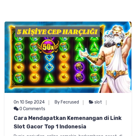
On 10 Sep 2024
By Fecrused
slot
0 Comments
Cara Mendapatkan Kemenangan di Link
Slot Gacor Top 1 Indonesia