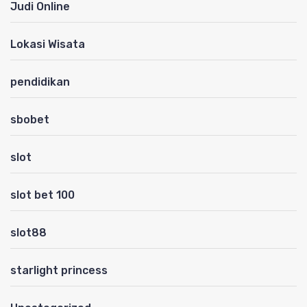
Judi Online
Lokasi Wisata
pendidikan
sbobet
slot
slot bet 100
slot88
starlight princess