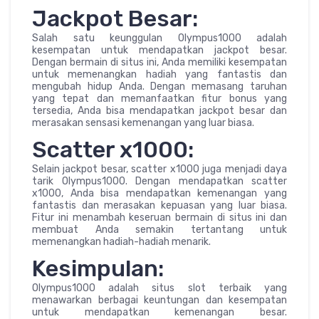
Jackpot Besar:
Salah satu keunggulan Olympus1000 adalah
kesempatan untuk mendapatkan jackpot besar.
Dengan bermain di situs ini, Anda memiliki kesempatan
untuk memenangkan hadiah yang fantastis dan
mengubah hidup Anda. Dengan memasang taruhan
yang tepat dan memanfaatkan fitur bonus yang
tersedia, Anda bisa mendapatkan jackpot besar dan
merasakan sensasi kemenangan yang luar biasa.
Scatter x1000:
Selain jackpot besar, scatter x1000 juga menjadi daya
tarik Olympus1000. Dengan mendapatkan scatter
x1000, Anda bisa mendapatkan kemenangan yang
fantastis dan merasakan kepuasan yang luar biasa.
Fitur ini menambah keseruan bermain di situs ini dan
membuat Anda semakin tertantang untuk
memenangkan hadiah-hadiah menarik.
Kesimpulan:
Olympus1000 adalah situs slot terbaik yang
menawarkan berbagai keuntungan dan kesempatan
untuk mendapatkan kemenangan besar.