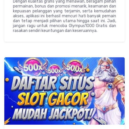
Dengan kualitas grafis yang menawan, beragam pilihan
permainan, bonus dan promosi menarik, keamanan dan
kepuasan pelanggan yang terjamin, serta kemudahan
akses, aplikasi ini berhasil mencuri hati banyak pemain
dan tetap menjadi pilihan utama hingga saat ini. Jadi,
jangan ragu untuk mencoba Olympus1000 Gratis dan
rasakan sendiri keuntungan dan keseruannya.