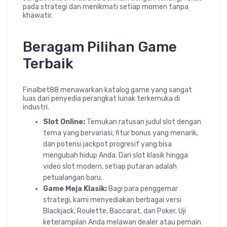
pada strategi dan menikmati setiap momen tanpa
khawatir.
Beragam Pilihan Game
Terbaik
Finalbet88 menawarkan katalog game yang sangat
luas dari penyedia perangkat lunak terkemuka di
industri.
Slot Online:
Temukan ratusan judul slot dengan
tema yang bervariasi, fitur bonus yang menarik,
dan potensi jackpot progresif yang bisa
mengubah hidup Anda. Dari slot klasik hingga
video slot modern, setiap putaran adalah
petualangan baru.
Game Meja Klasik:
Bagi para penggemar
strategi, kami menyediakan berbagai versi
Blackjack, Roulette, Baccarat, dan Poker. Uji
keterampilan Anda melawan dealer atau pemain