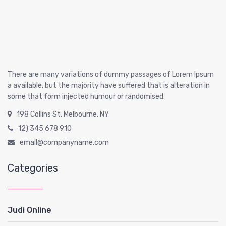
There are many variations of dummy passages of Lorem Ipsum
a available, but the majority have suffered that is alteration in
some that form injected humour or randomised.
198 Collins St, Melbourne, NY
12) 345 678 910
email@companyname.com
Categories
Judi Online