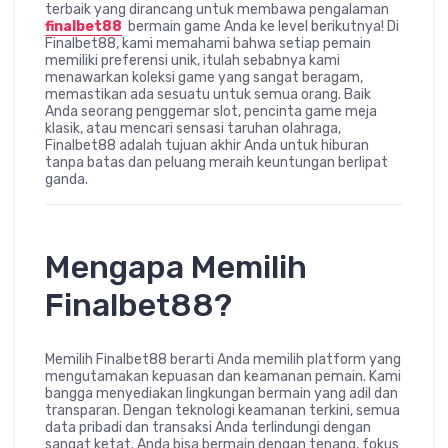
terbaik yang dirancang untuk membawa pengalaman
finalbet88
bermain game Anda ke level berikutnya! Di
Finalbet88, kami memahami bahwa setiap pemain
memiliki preferensi unik, itulah sebabnya kami
menawarkan koleksi game yang sangat beragam,
memastikan ada sesuatu untuk semua orang. Baik
Anda seorang penggemar slot, pencinta game meja
klasik, atau mencari sensasi taruhan olahraga,
Finalbet88 adalah tujuan akhir Anda untuk hiburan
tanpa batas dan peluang meraih keuntungan berlipat
ganda.
Mengapa Memilih
Finalbet88?
Memilih Finalbet88 berarti Anda memilih platform yang
mengutamakan kepuasan dan keamanan pemain. Kami
bangga menyediakan lingkungan bermain yang adil dan
transparan. Dengan teknologi keamanan terkini, semua
data pribadi dan transaksi Anda terlindungi dengan
sangat ketat. Anda bisa bermain dengan tenang, fokus