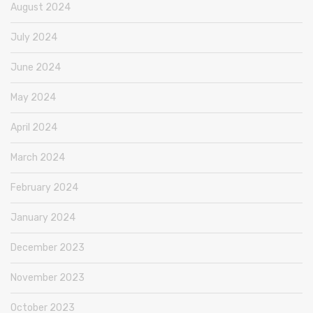
August 2024
July 2024
June 2024
May 2024
April 2024
March 2024
February 2024
January 2024
December 2023
November 2023
October 2023