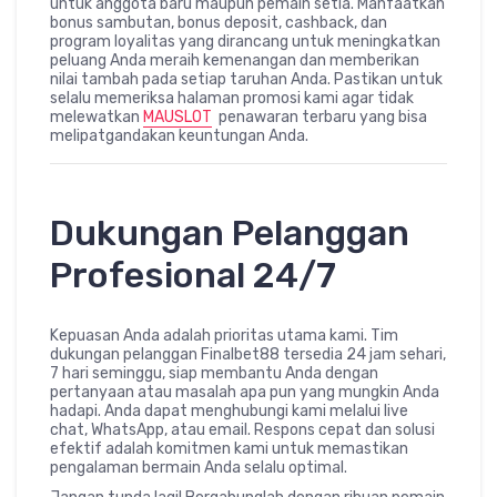
untuk anggota baru maupun pemain setia. Manfaatkan
bonus sambutan, bonus deposit, cashback, dan
program loyalitas yang dirancang untuk meningkatkan
peluang Anda meraih kemenangan dan memberikan
nilai tambah pada setiap taruhan Anda. Pastikan untuk
selalu memeriksa halaman promosi kami agar tidak
melewatkan
MAUSLOT
penawaran terbaru yang bisa
melipatgandakan keuntungan Anda.
Dukungan Pelanggan
Profesional 24/7
Kepuasan Anda adalah prioritas utama kami. Tim
dukungan pelanggan Finalbet88 tersedia 24 jam sehari,
7 hari seminggu, siap membantu Anda dengan
pertanyaan atau masalah apa pun yang mungkin Anda
hadapi. Anda dapat menghubungi kami melalui live
chat, WhatsApp, atau email. Respons cepat dan solusi
efektif adalah komitmen kami untuk memastikan
pengalaman bermain Anda selalu optimal.