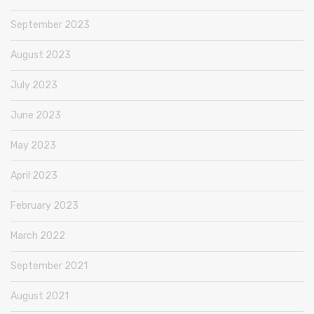
September 2023
August 2023
July 2023
June 2023
May 2023
April 2023
February 2023
March 2022
September 2021
August 2021