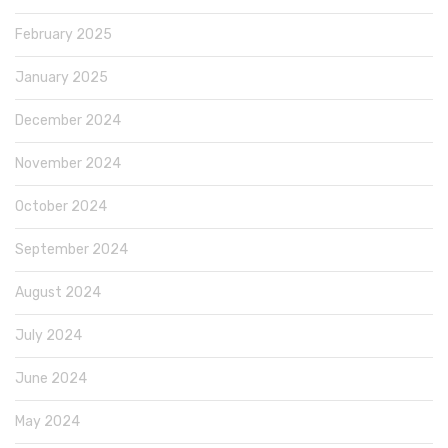
February 2025
January 2025
December 2024
November 2024
October 2024
September 2024
August 2024
July 2024
June 2024
May 2024