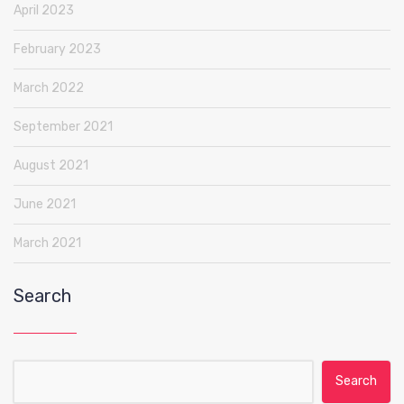
April 2023
February 2023
March 2022
September 2021
August 2021
June 2021
March 2021
Search
Search for: