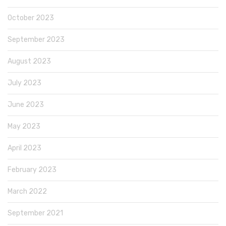
October 2023
September 2023
August 2023
July 2023
June 2023
May 2023
April 2023
February 2023
March 2022
September 2021