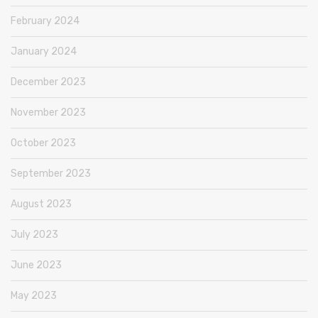
February 2024
January 2024
December 2023
November 2023
October 2023
September 2023
August 2023
July 2023
June 2023
May 2023