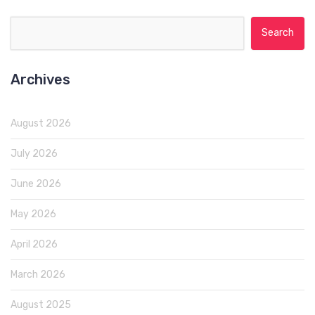
Search for:
Archives
August 2026
July 2026
June 2026
May 2026
April 2026
March 2026
August 2025