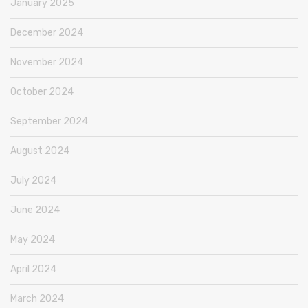
January 2025
December 2024
November 2024
October 2024
September 2024
August 2024
July 2024
June 2024
May 2024
April 2024
March 2024