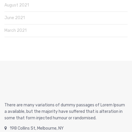
August 2021
June 2021
March 2021
There are many variations of dummy passages of Lorem Ipsum
a available, but the majority have suffered that is alteration in
some that form injected humour or randomised.
198 Collins St, Melbourne, NY