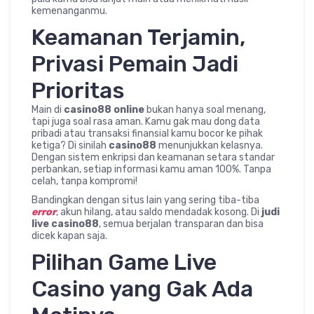
kemenanganmu.
Keamanan Terjamin,
Privasi Pemain Jadi
Prioritas
Main di
casino88 online
bukan hanya soal menang,
tapi juga soal rasa aman. Kamu gak mau dong data
pribadi atau transaksi finansial kamu bocor ke pihak
ketiga? Di sinilah
casino88
menunjukkan kelasnya.
Dengan sistem enkripsi dan keamanan setara standar
perbankan, setiap informasi kamu aman 100%. Tanpa
celah, tanpa kompromi!
Bandingkan dengan situs lain yang sering tiba-tiba
error
, akun hilang, atau saldo mendadak kosong. Di
judi
live casino88
, semua berjalan transparan dan bisa
dicek kapan saja.
Pilihan Game Live
Casino yang Gak Ada