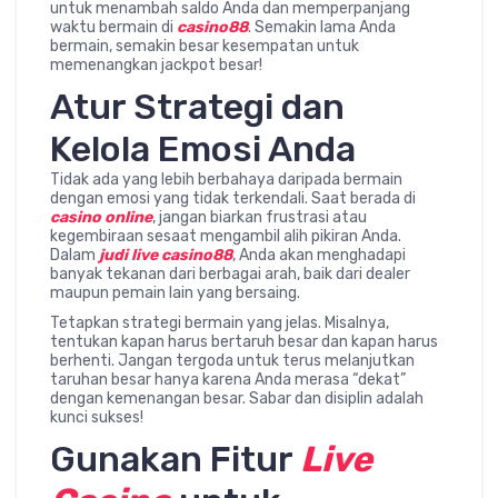
untuk menambah saldo Anda dan memperpanjang
waktu bermain di
casino88
. Semakin lama Anda
bermain, semakin besar kesempatan untuk
memenangkan jackpot besar!
Atur Strategi dan
Kelola Emosi Anda
Tidak ada yang lebih berbahaya daripada bermain
dengan emosi yang tidak terkendali. Saat berada di
casino online
, jangan biarkan frustrasi atau
kegembiraan sesaat mengambil alih pikiran Anda.
Dalam
judi live casino88
, Anda akan menghadapi
banyak tekanan dari berbagai arah, baik dari dealer
maupun pemain lain yang bersaing.
Tetapkan strategi bermain yang jelas. Misalnya,
tentukan kapan harus bertaruh besar dan kapan harus
berhenti. Jangan tergoda untuk terus melanjutkan
taruhan besar hanya karena Anda merasa “dekat”
dengan kemenangan besar. Sabar dan disiplin adalah
kunci sukses!
Gunakan Fitur
Live