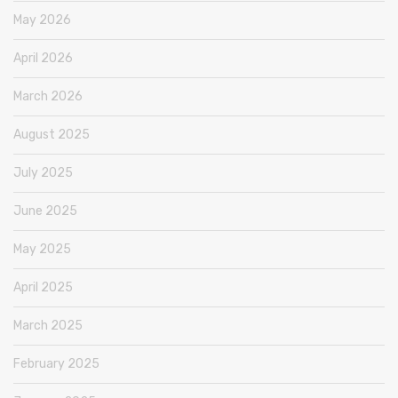
May 2026
April 2026
March 2026
August 2025
July 2025
June 2025
May 2025
April 2025
March 2025
February 2025