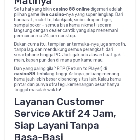
Matinya
Satu hal yang bikin
casino 88 online
digemari adalah
pilihan game
live casino
-nya yang super lengkap. Dari
baccarat, roulette, blackjack, sicbo, dragon tiger,
sampai poker – semua bisa kamu nikmati secara
langsung dengan dealer cantik yang siap menemani
permainanmu 24 jam nonstop.
Bukan cuma itu, tampilan antarmuka-nya juga smooth,
tanpa lag, dan mendukung semua perangkat: dari
smartphone hingga PC. Jadi, gak ada alasan buat gak
main, kapan pun dan di mana pun kamu mau.
Dan yang paling gila? RTP (Return to Player) di
casino88
terbilang tinggi. Artinya, peluang menang
kamu jauh lebih besar dibanding situs lain. Kalau kamu
pintar dan punya strategi, kemenangan besar hanya
tinggal masalah waktu!
Layanan Customer
Service Aktif 24 Jam,
Siap Layani Tanpa
Basa-Basi