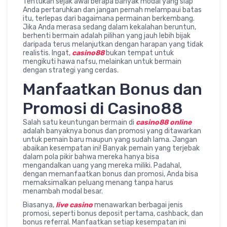
Tentukan sejak awal berapa banyak modal yang siap
Anda pertaruhkan dan jangan pernah melampaui batas
itu, terlepas dari bagaimana permainan berkembang.
Jika Anda merasa sedang dalam kekalahan beruntun,
berhenti bermain adalah pilihan yang jauh lebih bijak
daripada terus melanjutkan dengan harapan yang tidak
realistis. Ingat,
casino88
bukan tempat untuk
mengikuti hawa nafsu, melainkan untuk bermain
dengan strategi yang cerdas.
Manfaatkan Bonus dan
Promosi di Casino88
Salah satu keuntungan bermain di
casino88 online
adalah banyaknya bonus dan promosi yang ditawarkan
untuk pemain baru maupun yang sudah lama. Jangan
abaikan kesempatan ini! Banyak pemain yang terjebak
dalam pola pikir bahwa mereka hanya bisa
mengandalkan uang yang mereka miliki. Padahal,
dengan memanfaatkan bonus dan promosi, Anda bisa
memaksimalkan peluang menang tanpa harus
menambah modal besar.
Biasanya,
live casino
menawarkan berbagai jenis
promosi, seperti bonus deposit pertama, cashback, dan
bonus referral. Manfaatkan setiap kesempatan ini